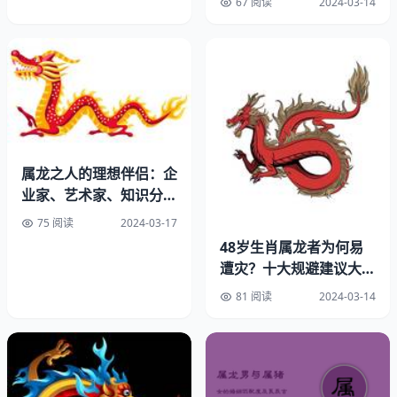
67 阅读
2024-03-14
融入了现代社会，经过数代传承延续至今。
三、2024年龙年冲太岁的影响
尽管太岁冲撞的传统理论深入人心，产生出对生命中特定年
份的复杂情绪与忧虑。许多人担忧在命运之年遭遇职业艰
辛，身心困扰及财富紧缺等问题。但这些观点缺乏科学依
据，我们应该以积极的态度去面对，迎接即将到来的2024
属龙之人的理想伴侣：企
年。
业家、艺术家、知识分
子，谁更配？
75 阅读
2024-03-17
四、如何化解冲太岁的影响？
48岁生肖属龙者为何易
遭灾？十大规避建议大揭
秘
81 阅读
2024-03-14