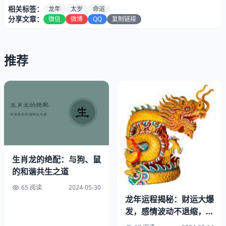
相关标签：
龙年
太岁
命运
分享文章：
微信
微博
QQ
复制链接
推荐
生肖龙的绝配：与狗、鼠
的和谐共生之道
65 阅读
2024-05-30
关于“冲太岁”的理解和起源存在多样性。这种观点可能源于
龙年运程揭秘：财运大爆
古时对于龙神祭祀仪式的敬仰，也反映了历史上人们因迷信
发，感情波动不退缩，健
观念而对自身命运忧虑所导致的现象。然而，这些观念逐步
康需警惕