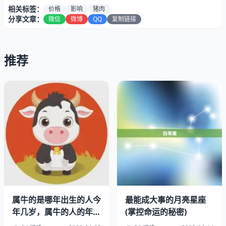
相关标签：
价格
影响
猪肉
分享文章：
微信
微博
QQ
复制链接
推荐
猪瘟疫情的影响逐渐消退，中国猪肉市场正在逐渐恢复。由
于疫情的影响，猪肉价格在过去的几年中一直处于高位。根
据统计局的数据，2023年1月份，猪肉价格同比上涨了
18.2%。这意味着，猪肉价格仍然处于相对高位，对人们的
生活造成了一定的影响。
二、未来猪肉价格走势分析
属牛的是哪年出生的人今
最能成大事的月亮星座
年几岁，属牛的人的年龄
(掌控命运的秘密)
表