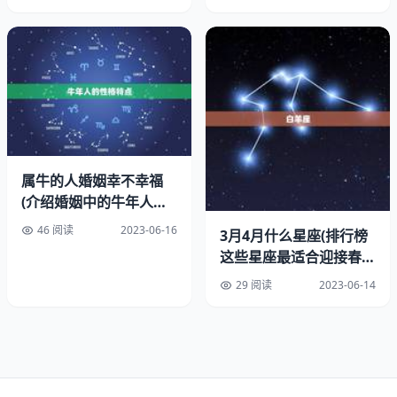
22-30岁之间，女性在20-28岁之间。在这个年龄段，身体
健康，精力充沛，同时也具备了一定的经济基础和社会经
验，更有承担起家庭的。
2.稳定的感情基础
结婚需要有一个稳定的感情基础，这是非常。在选择结婚对
象时，要考虑到双方的性格、爱好、家庭背景等，确保两人
属牛的人婚姻幸不幸福
能够相互理解、支持和信任。
(介绍婚姻中的牛年人幸
福还是不幸福)
46 阅读
2023-06-16
3月4月什么星座(排行榜
3.经济基础
这些星座最适合迎接春
结婚需要一定的经济基础，这是不可避免的。在结婚前，要
天)
29 阅读
2023-06-14
考虑到自己的经济状况，以及未来的发展规划。也要考虑到
另一半的经济状况，确保两人能够共同承担家庭的经济。
三、结婚的意义