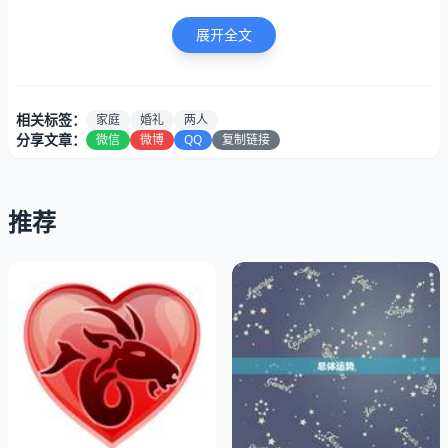
展开全文
相关标签：
家庭
婚礼
两人
分享文章：
微信
微博
QQ
复制链接
推荐
2023年是一个“金牛年”，在中国传统文化中，金牛被视为财
富和幸福的象征。结婚在这一年份会更加吉利。2023年也
是一个“壬辰年”，在农历中属于“龙年”，龙被视为中国传统
文化中最为祥瑞的动物之一，结婚在这一年也会更加有利。
二、结婚黄金期