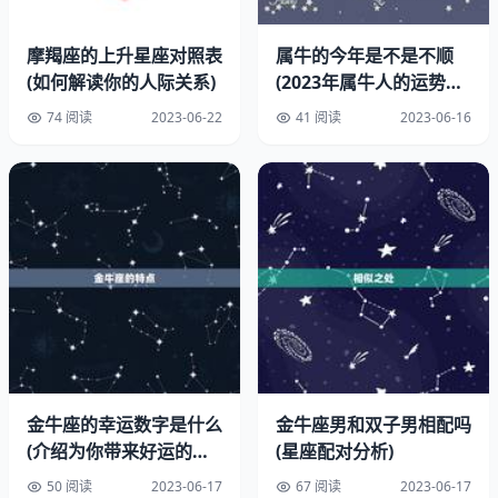
摩羯座的上升星座对照表
属牛的今年是不是不顺
(如何解读你的人际关系)
(2023年属牛人的运势如
何)
74 阅读
2023-06-22
41 阅读
2023-06-16
金牛座的幸运数字是什么
金牛座男和双子男相配吗
1.适婚年龄
(介绍为你带来好运的数
(星座配对分析)
字是什么)
50 阅读
2023-06-17
67 阅读
2023-06-17
结婚的黄金期一般是在适婚年龄内。适婚年龄是指男性在