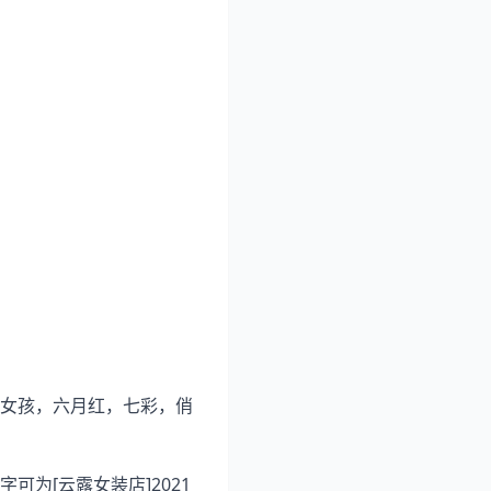
女孩，六月红，七彩，俏
为[云露女装店]2021