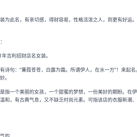
装为此名，有亲切感，得财容易，性格活泼之人，则更有好运。
：
21年吉利招财店名女装。
有诗句：“蒹葭苍苍，白露为霜。所谓伊人，在水一方”！来起名。
妙。
是指一个美丽的女孩，一个甜蜜的梦想，一份美好的期盼。在伊人
温和，有古典气息，又不缺乏时尚元素。可指该店的衣服新潮、
气的