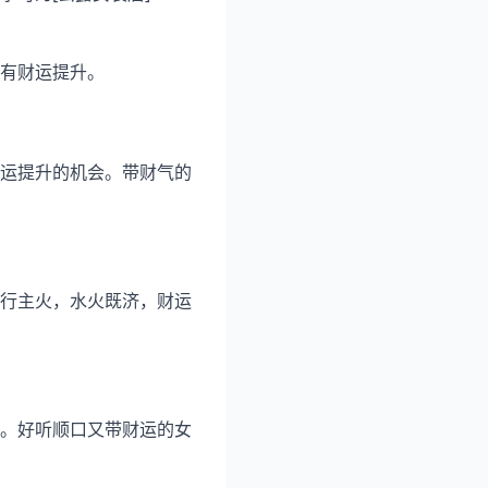
有财运提升。
运提升的机会。带财气的
行主火，水火既济，财运
。好听顺口又带财运的女