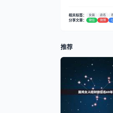
相关标签：
女装
店名
分享文章：
微信
微博
推荐