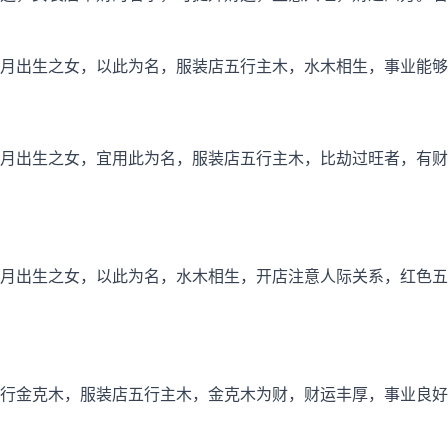
月出生之女，以此为名，服装店五行主木，水木相生，事业能够
月出生之女，宜用此为名，服装店五行主木，比劫过旺者，有财
月出生之女，以此为名，水木相生，开店注意人际关系，红色五
行金克木，服装店五行主木，金克木为财，财运丰厚，事业良好