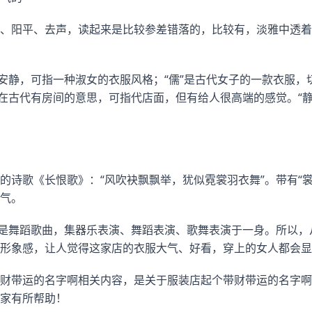
、阳平、去声，读起来是比较参差错落的，比较有，淡雅中透着
、安静，可指一种淑女的衣服风格；“儒”是古代女子的一款衣服
”在古代有房间的意思，可指代店面，但有给人很高端的感觉。“
的诗歌《长恨歌》：“风吹袂飘飘举，犹似霓裳羽衣舞”。带有“
气。
”是舞蹈歌曲，集器乐表演、舞蹈表演、歌舞表演于一身。所以，
形象感，让人觉得这家店的衣服大气、好看，穿上的女人都会显
财带运的名字啊相关内容，是关于服装店起个带财带运的名字啊
家有所帮助！