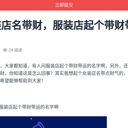
装店名带财，服装店起个带财
24 阅读
，大家都知道，有人问服装店起个带财带运的名字啊，另外，还
财，你知道这是怎么回事？其实我想起个女装店名带点财气的，
希望能够帮助到大家！
:服装店起个带财带运的名字啊