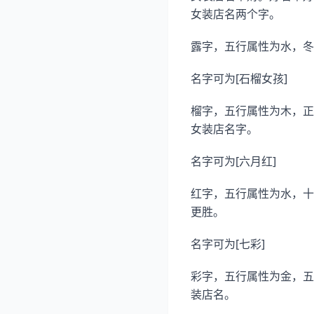
女装店名两个字。
露字，五行属性为水，冬
名字可为[石榴女孩]
榴字，五行属性为木，正
女装店名字。
名字可为[六月红]
红字，五行属性为水，十
更胜。
名字可为[七彩]
彩字，五行属性为金，五
装店名。