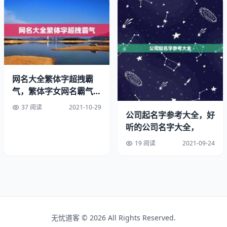
字义爱表示喜好、真挚、爱乐；娇表示美女、娇美、娇好，
意义优美。
音律金、爱、娇的读音是jīn、ài、jiāo，声调为阴平、去
声、阴平，音律优美，朗朗上口。
网名大全繁体字超拽霸
仅供参考，谢谢。
气，繁体字女网名霸气超
拽
37 阅读
2021-10-29
3、属龙取什么名字带财运:88年属龙取什么名字好?
公司起名字参考大全，好
听的公司名字大全，
赵鸿泽(泽：广域的水源)
19 阅读
2021-09-24
赵鸿轩(轩：气度不凡)
赵鸿渊(睿智;学识渊博)
赵鸿文(弘扬;文:文学家)
无忧道客 © 2026 All Rights Reserved.