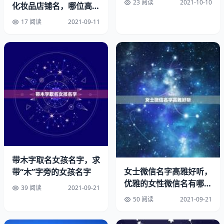
“晨明书屋”……。1988属龙名字满分大全。
23 阅读
2021-10-10
化妆品店铺名，哪位高人
有好听的名字呀，一抹倾
17 阅读
2021-09-11
2、属龙取什么名字带财运:年出生用什么名字好
城和
八字五行个数:3个金，0个木，0个水，2个火，3个土属龙
人带什么字最顺利最旺。
四季用神参考:日主天干火生于夏季,必须有水相助，最喜有
金。
{金爱娇}属龙带来好运微信名字。
爱娇-五行：金土木金金系您指定的姓氏用字。从生肖上
看，生肖为龙，名字中应有金部首为吉，金的部首为金。
带木字取名女孩名字，求
女士微信名字高雅好听，
带“木”字旁的女孩名字
系女子名常用字。能较好的与您的姓氏搭配。
优雅的女性微信名有哪
39 阅读
2021-09-21
些？
50 阅读
2021-09-21
娇从生辰八字上看，名字中需有木相助，娇字的五行属性为
木。76属龙女旺财微信网名。