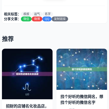
相关标签：
叔叔
运气
名字
分享文章：
微信
微博
QQ
复制链接
推荐
属龙的开店，可以用“龙”字，也可以用“辰”字。取其谐音，
找个好听的微信网名，想
用“晨”字，更有清新朝气之意。再配合上“明”字。可以叫“晨
找个好听的微信名字
明”。也可以在“晨明”上加上一至二个字。例如：晨明轩”或
招财的店铺名化妆品店，