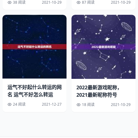
冷酷到底
文：文学家）­峻熙 （峻：高猛；熙：前途一片光明）­嘉懿
38 阅读
2021-10-29
87 阅读
2021-10-29
（嘉：美好；懿：美好）­煜城 （照耀城市）­懿轩 （懿：美
好；轩：气宇轩昂）­烨伟 （烨：光耀）­苑博 （博：博学）­
伟泽 （伟：伟大 泽：广域的水源）­熠彤 （熠：光耀 彤：红
色）­鸿煊 （鸿：大也 煊：光明）­博涛 （博：博学）­烨霖
（烨：光明）­烨华 （烨：光耀）­煜祺 （煜：照耀 祺：吉
祥）­智宸 （智：智慧 宸：古代君王的代称）­正豪 （豪：豪
气）­昊然 （昊：苍天，苍穹）­明杰 （明智，杰出）­立诚
（诚：诚实）­立轩 （轩：气度不凡）­立辉 （辉：辉煌）­峻
熙 （峻：高猛；熙：前途一片光明）­弘文 （弘扬；文：文
学家）­熠彤 熠：光耀 彤：红色­鸿煊 鸿：大也 煊：光明­烨霖
运气不好起什么转运的网
2022最新游戏昵称，
烨：光明­哲瀚 （拥有广大的学问）­鑫鹏 鑫：财富 鹏：比喻
名 运气不好怎么转运
2021最新昵称符号
气势雄伟­昊天 思聪 展鹏 笑愚 志强 炫明 雪松 思源 智渊 思
淼­晓啸 天宇 浩然 文轩 鹭洋 振家 乐驹 晓博 文博 昊焱­立果
24 阅读
2021-12-27
18 阅读
2021-10-29
金鑫 锦程 嘉熙 鹏飞 子默 思远 浩轩 语堂 聪健­
3、中国周易免费起名网