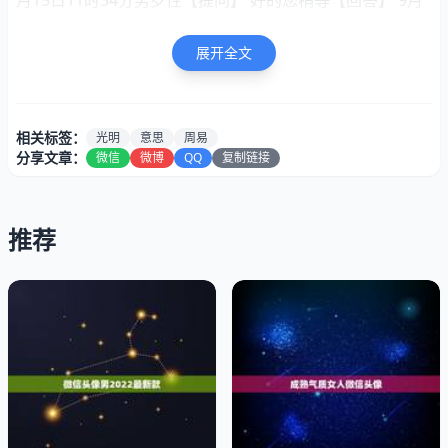
月15日11时34分男罗性【提问】 好的您稍等【回答】 9月
【提问】 不好意思【提问】 嗯嗯稍等【回答】 此命五行缺
水，八字偏强，八字喜【…
展开全文
2、周易免费起名网
相关标签：
光明
意思
周易
致远 （出自诸葛亮的《诫》：“非淡泊无以明志，非宁静无
分享文章：
微信
微博
QQ
复制链接
以致远”）­俊驰（出自成语：俊才星驰）­雨泽 （恩惠像雨一
样多）­烨磊 （光明磊落）­晟睿（“晟”是光明、兴盛的意思，
读shèng；“睿”是智慧的意思）­天佑（生来就有上天的孩
推荐
子）­文昊（昊的字意是：广大无边）­修洁（修：形容身材修
长高大，洁：整洁）­黎昕 （黎：黎明 昕：明亮的样子 ）­远
航（好男儿，就放他去远航吧）­旭尧 （旭：旭日 尧：上古
时期的贤明君主，后泛指 ）­鸿涛 （鸿：旺盛，兴盛 ）­伟祺
（伟：伟大 祺 ：吉祥 ）­荣轩 （轩：气度不凡 ）­越泽
（泽：的水源）­浩宇 （胸怀犹如宇宙，浩瀚无穷）­瑾瑜
（出自成语――握瑾怀瑜，比喻拥有美好的品德）­皓轩
（意为：光明磊落，气宇轩昂）­擎苍 （顶天立地，男儿）