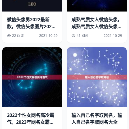
（出自宋代诗人苏轼的《江城子`密州出猎》“…左牵黄，右
擎苍…”）­擎宇（意思同上）­志泽 （泽：广域的水源 ）­子轩
（轩：气度不凡 ）­睿渊 （睿智；学识渊博）­弘文 （弘扬；
微信头像男2022最新
成熟气质女人微信头像，
文：文学家）­哲瀚 （拥有广大的学问）­雨泽 （恩惠）­楷瑞
款，微信头像图片2021
成熟气质女人微信头像图
（楷：楷模；瑞：吉祥）­建辉 （建造辉煌成就）­晋鹏（
最新款男
片
22 阅读
2021-10-29
41 阅读
2021-10-29
晋：进也，本义，上进 鹏：比喻前程远大 ）­天磊 （磊：众
石累积 ）­绍辉（ 绍：继承 辉：光辉 ）­泽洋 （广阔的海洋
）­鑫磊 （鑫：财富 ）­鹏煊 （煊：光明，读xuānn ）­昊强
（昊：苍天，苍穹 ）­伟宸 （宸：古代君王的代称 ）­博超
（博：博大 超：超越 ）­君浩 （君：君子 浩：浩大 ）­子骞
（骞：高举，飞起 ）­鹏涛 （鹏：比喻气势雄伟 ）­炎彬
（炎：燃烧 彬：形容文雅 ）­鹤轩 （鹤：闲云野鹤 轩：气度
不凡 ）­越彬 （彬：形容文雅 ）­风华 （风华正茂 ）­靖琪
（靖：平安 琪：美玉 ）­明辉 （辉：光明 ）­伟诚 （伟：伟
大 诚：诚实 ）­明轩 （轩：气度不凡 ）­健柏（（柏：松柏，
是长寿的象征。“健柏”就是健康长寿的意思）­修杰（修：形
2022个性女网名高冷霸
输入自己名字取网名，输
容身材修长高大）­志泽 （泽：广域的水源 ）­弘文 （弘扬，
气，2023年网名女霸气
入自己名字取网名大全