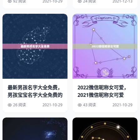
92 阅读
2021-10-29
24 阅读
2021-12-13
二、没有人陪你走一辈子，所以你要适应孤独；没有人会帮
你一辈子，所以你要一直奋斗。
三、不论做什么事，都要相信你自己，别让别人的将你击
倒。人生没有对错，只有选择后的坚持，不后悔，走下去，
走着走着，花就开了。
最新男孩名字大全免费，
2022微信昵称女可爱，
男孩宝宝名字大全免费的
2021微信昵称女可爱
四、真正成功的人生，不在于成就的大小，而在于你是否努
26 阅读
2021-10-29
43 阅读
2021-10-29
力地去实现自我，喊出自己的声音，走出属于自己的道路。
忧郁的个性签名：
1. 岁月，匆匆而逝的光阴，多少寂寞呈几番黯然的绽放，