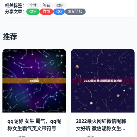
2、请问微信个性签名写什么更好呢
相关标签：
个性
签名
微信
分享文章：
微信
微博
QQ
复制链接
-积极向上类型的：
一、与其在风雨中逃避，不如在雷电中舞蹈，即便淋得透
推荐
湿，也是领略生命的。
qq昵称 女生 霸气，qq昵
2022最火网红微信昵称
称女生霸气英文带符号
女好听 微信昵称女生简
短好听