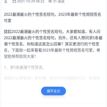
2021-10-29 06:22
31 阅读
2022最潮最火的个性签名短句，2023年最新个性简短签名
可爱
提起2022最潮最火的个性签名短句，大家都知道，有人问
2022最潮最火的个性签名短句，另外，还有人想问求5条最
潮个性签名、你知道这是怎么回事？其实更流行的个性签
名，下面就一起来看看2023年最新个性简短签名可爱，希
望能够帮助到大家！
1、求5条最潮个性签名、
潮是什么意思呐？我不懂，但可以为你抛砖引玉！ 爱情时
什么，五千年都没人懂，我又何必如此执着呐？ 水过无
痕，云过无影，而我走过，却会留下一份份情债，一个个伤
展开全文
心欲死的美人！ 念今生，谁舍谁收；哭也好，笑也罢，都
醉，都梦，都痴，都是为你这…