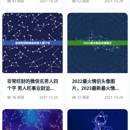
43 阅读
2021-10-29
62 阅读
2021-10-29
◆成熟不是人的心变老，是泪在打转还能微笑。
◆你若流泪，先湿的是我的心。
◆有些人说不出哪里好，但就是谁都替代不了！
◆选择最淡的心事，诠释坎坷的人生。
◆心若一动，泪就千行。
非常旺财的微信名男人四
2022最火情侣头像图
◆走得最急的，都是最美的风景；伤得最深的，也总是那些
个字 男人旺事业财运的
片，2023最新最火情侣
最真的感情。
名字
头像
36 阅读
2021-12-25
32 阅读
2021-10-29
◆你的眼睛，是我永生不会再遇的海。
◆过去的一页，能不翻就不要翻，翻落了灰尘会迷了双眼。