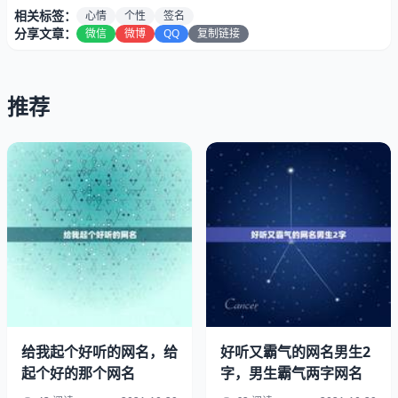
相关标签：
心情
个性
签名
2、更流行的个性签名
分享文章：
微信
微博
QQ
复制链接
推荐
给我起个好听的网名，给
好听又霸气的网名男生2
起个好的那个网名
字，男生霸气两字网名