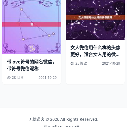
2、电脑端：
（1）搜索 情侣页面，点击首页上方的邀请状态。
（2）弹出邀请信息显示界面后，下方就有取消邀请的
女人微信用什么样的头像
按钮了的。
更好，适合女人用的微信
头像
带 ove符号的网名微信，
因为建情侣空间是在两个人是好友的情况下才可以的，所以
25 阅读
2021-10-29
带符号微信昵称
当删除好友以后，情侣空间也会动解除。
28 阅读
2021-10-29
情侣是情侣关系在 空间中的体现，是2个人甜蜜关系的彰
显。结为 情侣后，双方的空间将展现为独一无二的 情侣页
面。并可在 情侣中进行情侣间的私密互动，接受好友对双
方的祝福等。
扩展资料：
无忧道客 © 2026 All Rights Reserved.