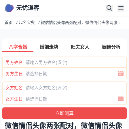
无忧道客
首页
/
起名宝典
/
微信情侣头像两张配对，微信情侣头像两张配对黑白
八字合婚
婚姻走势
旺夫女人
姻缘分析
男方姓名
男方生日
女方姓名
女方生日
微信情侣头像两张配对，微信情侣头像