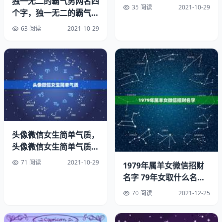
独一无二的霸气男网名四
35 阅读
2021-10-29
个字，独一无二的霸气男
我认为这个的，恩爱的一人一半是非常好的，因为情侣头像
网名两个字
都是成双入对的出现的，所以一人一半也是你们之间爱情的
63 阅读
2021-10-29
见证。
3、把邀请情侣空间的好友删了，自己怎么取消邀请
取消情侣空间邀请的步骤：
1、手机端
（1）直接在 情侣APP，登录自己的后，首页上方有邀请状
头像微信女生简单气质，
头像微信女生简单气质清
态。
新
71 阅读
2021-10-29
1979年属羊女微信招财
（2）点击此邀请状态后，进入邀请信息界面，点击取消邀
名字 79年女取什么名字
请即可。
比较好
70 阅读
2021-12-25