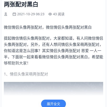
两张配对黑白
2021-10-29 06:23
43 阅读
微信情侣头像两张配对，微信情侣头像两张配对黑白
提起微信情侣头像两张配对，大家都知道，有人问微信情侣
头像两张配对，另外，还有人想问情侣头像呆萌两张配对，
你知道这是怎么回事？其实情侣头像两张配对 恩爱 一人一
半，下面就一起来看看微信情侣头像两张配对黑白，希望能
够帮助到大家！
1、情侣头像呆萌两张配对
展开全文