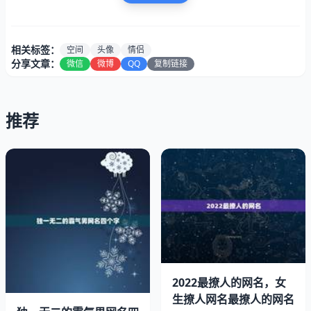
相关标签：
空间
头像
情侣
分享文章：
微信
微博
QQ
复制链接
推荐
问：情侣头像呆萌两张配对
答：有原图，已经发图给你了。
2022最撩人的网名，女
生撩人网名最撩人的网名
2、情侣头像两张配对 恩爱 一人一半