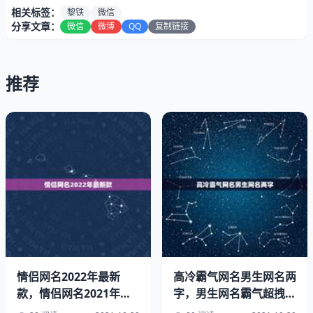
相关标签：
黎铁
微信
分享文章：
微信
微博
QQ
复制链接
推荐
2、炼狱
3、南梵
情侣网名2022年最新
高冷霸气网名男生网名两
款，情侣网名2021年最
字，男生网名霸气超拽高
4、埋没
新款
冷两个字