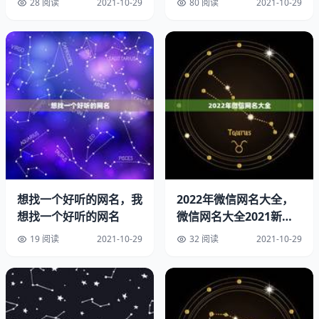
28 阅读
2021-10-29
80 阅读
2021-10-29
5、依恋
6、妄想
7、掠过
8、碎花
9、沉世
10、昔颜
想找一个好听的网名，我
2022年微信网名大全，
11、狼狈
想找一个好听的网名
微信网名大全2021新版
的
19 阅读
2021-10-29
32 阅读
2021-10-29
12、梦
13、断点
14、画心