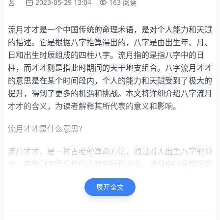
2023-05-29 13:04
163 阅读
流月才才是一个中国传统的命理术语，是对个人能力和天赋
的描述。它是根据八字推算得出的，八字是由出生年、月、
日和出生时辰组成的四柱八字。流月指的是指八字中的日
柱，而才才则是指此时期间的天干地支组合。八字流月才才
的意思是在某个时间段内，个人的能力和天赋受到了极大的
提升，得到了更多的机遇和挑战。本文将详细介绍八字流月
才才的含义，为读者解释其所代表的意义和影响。
流月才才是什么意思？
流月才才，是一种古老的算命方法，通过对人出生八字的分
析，来预测不同月份的运势和行运方向。流月指的是按照农
历月份推算，不同的月份所代表的元素和运势会有所差别；
展开全文
而才才则是指八字中的天干和地支中有两个甲子，代表着该
人的命格比较特殊，能够拥有非凡的才气和表现力。