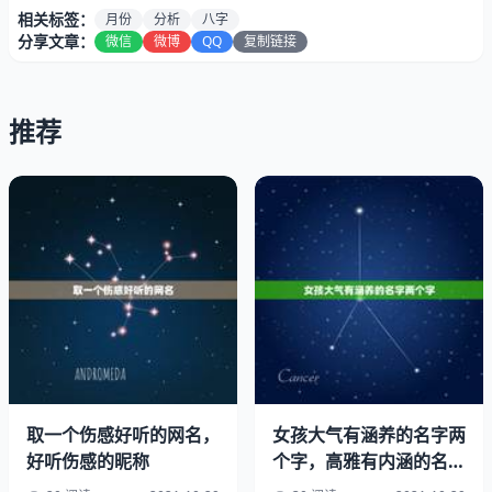
八字流月才才是什么意思？
相关标签：
月份
分析
八字
分享文章：
微信
微博
QQ
复制链接
八字流月才才，不仅涉及到一个人的命理学，更是与生活、
工作、学业等方向息息相关。根据不同的月份和流年，可以
预测一个人在不同方面的发展趋势和变化状况，帮助人们更
推荐
好地规划自己的生活和决策。
取一个伤感好听的网名，
女孩大气有涵养的名字两
好听伤感的昵称
个字，高雅有内涵的名字
两个字