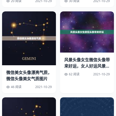
20 阅读
2021-10-29
30 阅读
2021-10-29
在流月才才的预测中，八字的天干和地支，以及五行属性都
是非常重要的因素。通过对这些因素的分析和比较，可以得
出不同月份的五行元素和运势特点。比如，正月通常代表着
风景头像女生微信头像带
新的开始和机遇，属于木元素，而六月则代表夏天的开始，
来好运，女人好运风景微
属于火元素。在流月才才中，因此也会根据不同月份的五行
信头像
微信美女头像漂亮气质，
62 阅读
2021-10-29
属性和运势特点，为当月出生的人提供相应的指引和建议。
微信头像美女气质图片
46 阅读
2021-10-29
除了按照农历月份推算，流月才才也会根据年份进行推测。
在中国传统文化中，每个年份都有自己的十二生肖和五行属
性，这些都会对一个人的命运产生影响。因此，在流月才才
中，也会将人的出生年份和年份所代表的五行元素进行比较