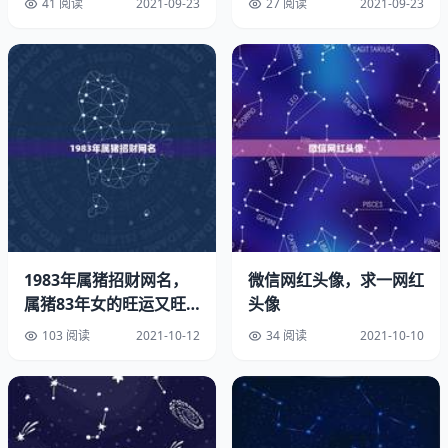
41 阅读
2021-09-23
27 阅读
2021-09-23
1、吉祥
1983年属猪招财网名，
微信网红头像，求一网红
属猪83年女的旺运又旺
头像
读音：[jíxiáng]
财的微信名
103 阅读
2021-10-12
34 阅读
2021-10-10
释义：吉利;幸运
2、祯祥代表人旺财旺的两个字。