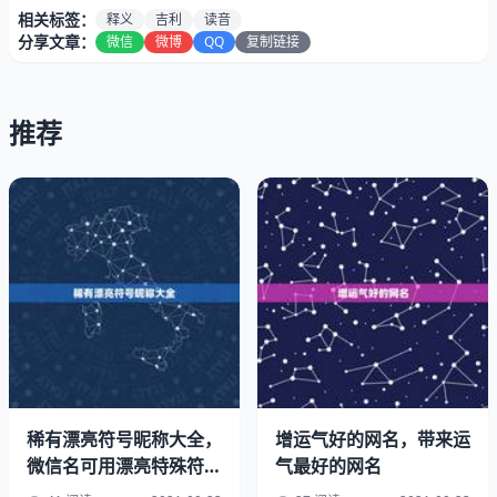
3、吉利聚财的字两个字:代表聚财的字都有哪些
相关标签：
释义
吉利
读音
分享文章：
微信
微博
QQ
复制链接
代表聚财的字有：贤
4、表示吉祥的汉字、吉利的汉字、表示财运的汉字、有哪
推荐
些？
5、吉利聚财的字两个字:类似吉利、旺财的两个字的词语有
哪些？
稀有漂亮符号昵称大全，
增运气好的网名，带来运
微信名可用漂亮特殊符号
气最好的网名
有哪些？