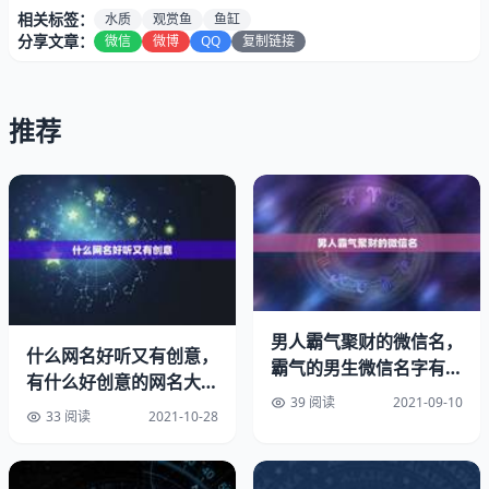
相关标签：
水质
观赏鱼
鱼缸
分享文章：
微信
微博
QQ
复制链接
推荐
男人霸气聚财的微信名，
什么网名好听又有创意，
霸气的男生微信名字有哪
有什么好创意的网名大全
些？
39 阅读
2021-09-10
男生
33 阅读
2021-10-28
2、裸缸养较大型热带鱼。客厅养什么鱼风水好。