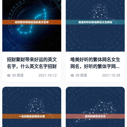
七彩，视觉效果很好，饲养难度一般，也不算麻烦。客厅鱼
缸的摆放图。
鹦鹉，好养，视觉效果也不错，尤其是血鹦鹉，但是能吃能
拉，要注意水质。
尖嘴鳄，喜欢猛鱼的可以养，非常生猛，比较好养。12种
最适合懒人养的鱼。
招财聚财带来好运的英文
唯美好听的繁体网名女生
名字，什么英文名字招财
网名，好听的繁体字网名
三间，三间、帝王三间，对水质要求不高，好养。适合家养
女生
30 阅读
2021-10-12
39 阅读
2021-10-29
的观赏鱼。
招财，不能多养、同类之间会打架，好养。最值得养的观赏
鱼。
其他的还有恐龙、反游猫、红尾猫、七星刀、花老虎、战船
等。