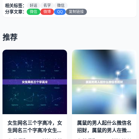
相关标签：
好运
名字
微信
分享文章：
微信
微博
QQ
复制链接
推荐
女生网名三个字高冷，女
属鼠的男人起什么微信名
生网名三个字高冷女生网
招财，属鼠的男人在微信
3.响遏行云改变运气的微信名字。
名英文
适合用什么名号