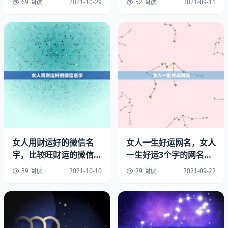
69 阅读
2021-10-29
52 阅读
2021-09-11
4.嘉惠良多
5.匡助良多
6.嘉惠永铭好运微信名字。
7.赞襄良多好运微信名 昵称 带来好运。
8.受益良多
9.居功厥伟
女人用财运好的微信名
女人一生好运网名，女人
10.热心堪崇带来好运的微信名称。
字，比较旺财运的微信名
一生好运3个字的网名有
字
哪些？
39 阅读
2021-10-10
29 阅读
2021-09-22
11.惜别常忆
12.德业弥珍
13.敦睦情谊