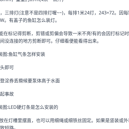
三排灯(注意不是四排灯喔~~)，每排1米24灯，243=72。因每
3.6W。有盖子的鱼缸怎么装灯。
只能在标记得剪断，剪错或剪偏会导致一米不亮!有的会因打标记
间没连接的地方剪断即可。仔细看便能看得出来。
装图:鱼缸气条怎样安装
头即可
登淀券丢猾候要泵体高于水面
起事故
图:LED硬灯条是怎么安装的
般放在灯槽里摆直，也可以用细绳或细铁丝固定。如果是竖装或
致短路。