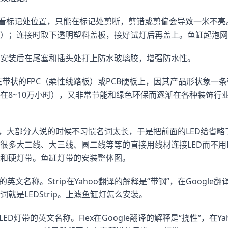
细看标记处位置，只能在标记处剪断，剪错或剪偏会导致一米不亮
）；连接时取下透明塑料盖板，接好试灯后再盖上。鱼缸起泡网
安装后在尾塞和插头处打上防水玻璃胶，增强防水性。
装在带状的FPC（柔性线路板）或PCB硬板上，因其产品形状象一
在8~10万小时），又非常节能和绿色环保而逐渐在各种装饰行
称，大部分人说的时候不习惯名词太长，于是把前面的LED给省
很多大二线、大三线、圆二线等等的直接用线材连接LED而不用F
和硬灯带。鱼缸灯带的安装整体图。
灯带的英文名称。Strip在Yahoo翻译的解释是“带钢”，在Google
就是LEDStrip。上滤鱼缸灯怎么安装。
是柔性LED灯带的英文名称。Flex在Google翻译的解释是“挠性”，在