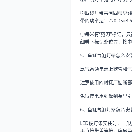
②四线灯带共有四根导线，
带的功率是：720.05=
③每米有“剪刀”标记，
细看下标记处位置，按中
5、鱼缸气泡灯条怎么安
氧气泵通电连上软管和气
注意使用的时抚厂掂断郾
免得停电水到灌到泵里引
6、鱼缸气泡灯条怎么安装
LED硬灯条安装时，一
果直接带盖连接，容易导