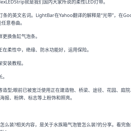
exLEDStrip就是我们国内大家所说的柔性LED灯带。
LED灯条的英文名词。LightBar在Yahoo翻译的解释是“光带”，在G
能任意卷曲。
样更换鱼缸气泡条。
正在柔性中，绝缘、防水功能好，运用保险。
架安装教程。
长。
等造型;眼前已被宽泛使用正在建造物、桥梁、途径、花园、庭
海报、粉牌、标志等上粉饰和照亮。
怎么装?相关内容，是关于水族箱气泡管怎么装?的分享。看完