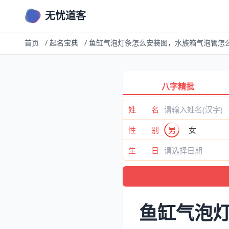
无忧道客
首页
/
起名宝典
/
鱼缸气泡灯条怎么安装图，水族箱气泡管怎
八字精批
姓 名
性 别
男
女
生 日
鱼缸气泡