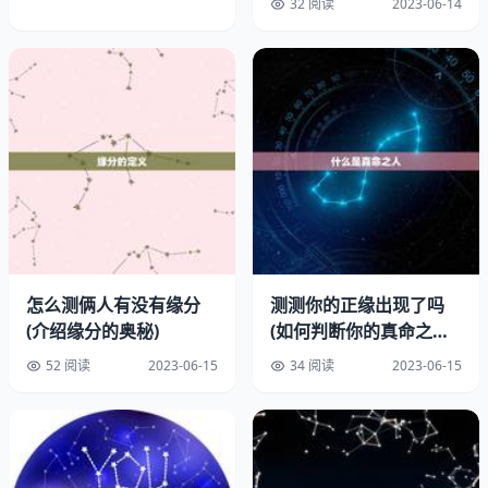
32 阅读
2023-06-14
化身边的人，让家庭更加和谐，社会更加美好。
孝心也是一种人际关系的基础。有孝心的人能够建立良人际
关系，赢得他人的尊重和信任。在职场中，有孝心的人更容
易获得和同事的认可，更容易获得成功。
三、孝心对人生的影响
1、培养良品德
有孝心的孩子往往具有良品德，他们懂得尊重他人，关心他
人，乐于助人。这些品德不仅能够让他们在家庭中受到父母
怎么测俩人有没有缘分
测测你的正缘出现了吗
(介绍缘分的奥秘)
(如何判断你的真命之人
的喜爱，更能够在社会中获得他人的尊重和信任。
已经出现)
52 阅读
2023-06-15
34 阅读
2023-06-15
2、建立良人际关系