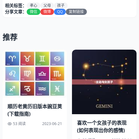
相关标签：
孝心
父母
孩子
分享文章：
微信
微博
QQ
复制链接
推荐
一、孝心的定义
孝心是指对父母的尊敬、关爱、照顾和孝顺。在中国传统文
化中，孝心被视为一种美德，是中华民族的传统美德之一。
孝心不仅是一种道德规范，更是一种文化传承，是中华民族
的精神支柱之一。
顺历老黄历旧版本豌豆荚
(下载指南)
二、孝心的
喜欢一个女孩子的表现
53 阅读
2023-06-21
孝心是一种美德，具有道德意义。孝心不仅是对父母的尊重
(如何表现出你的感情)
和关爱，更是对家庭和社会的和担当。有孝心的孩子能够感