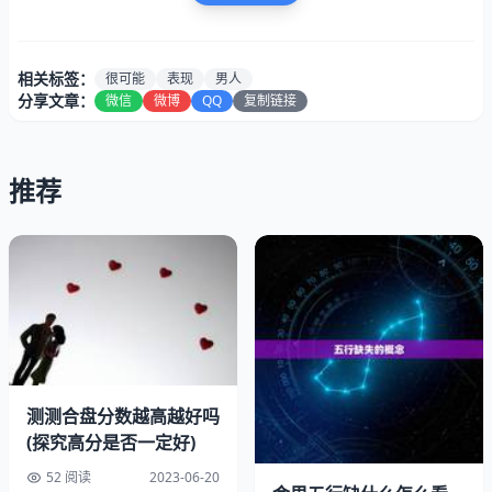
相关标签：
很可能
表现
男人
分享文章：
微信
微博
QQ
复制链接
推荐
男人铁了心分手的个表现就是开始疏远你。他不再像以前那
样主动联系你，也不再像以前那样关心你的生活和工作。他
可能会变得冷漠、冷静，甚至有些无动于衷。这时，你需要
警惕，因为这很可能是他已经放弃你的信号。
测测合盘分数越高越好吗
(探究高分是否一定好)
二、他不再关心你的情绪
52 阅读
2023-06-20