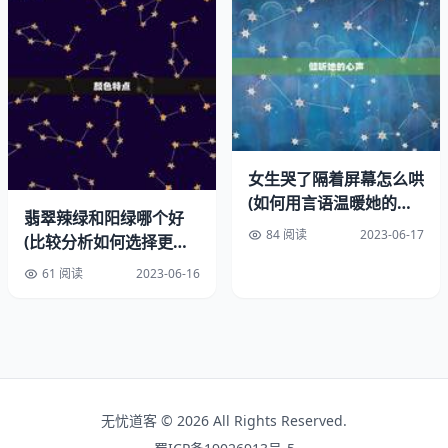
男人铁了心分手的第二个表现是不再关心你的情绪。他不再
像以前那样关心你的情绪变化，也不再像以前那样安慰你、
支持你。他可能会变得漠不关心，甚至有些冷酷。这时，你
需要认真，因为这很可能是他已经放弃你的表现。
三、他开始找借口
男人铁了心分手的第三个表现是开始找借口。他可能会找各
女生哭了隔着屏幕怎么哄
(如何用言语温暖她的心
种理由来推脱和你见面、聊天、约会等。他可能会说自己太
翡翠辣绿和阳绿哪个好
灵)
忙、太累，或者有其他事情要处理。这时，你需要警惕，因
84 阅读
2023-06-17
(比较分析如何选择更适
为这很可能是他已经放弃你的借口。
合自己的绿色)
61 阅读
2023-06-16
四、他不再关心你的生活
男人铁了心分手的第四个表现是不再关心你的生活。他不再
像以前那样关心你的工作、学习、生活等方面的情况，也不
再像以前那样关心你的家人、朋友等。他可能会变得漠不关
无忧道客 © 2026 All Rights Reserved.
心，甚至有些冷漠。这时，你需要认真，因为这很可能是他