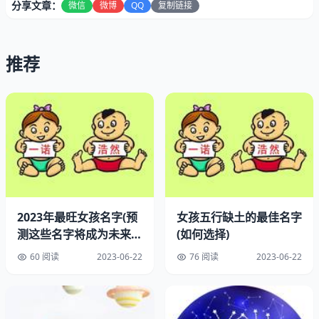
分享文章：
微信
微博
QQ
复制链接
机械秤是一种常见的称重工具，它通常由秤盘、秤杆、秤砣
和秤座等部件组成。机械秤的工作是利用秤杆的平衡，将物
推荐
体的重量转化为秤砣的重量，从而测量物体的重量。机械秤
的优点是结构简单、使用方便、价格低廉，但其精度相对较
低，适用于一些精度要求不高的场合。
二、电子秤
2023年最旺女孩名字(预
女孩五行缺土的最佳名字
测这些名字将成为未来女
(如何选择)
孩的首选)
60 阅读
2023-06-22
76 阅读
2023-06-22