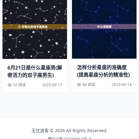
双子座男生喜欢与人，善于表达自己的想法和情感，在面对
喜欢的人时，他们通常会话多。他们会不断地向对方发问，
分享自己的经历和想法，希望能够与对方建立更详细的联
系。
2.话题广泛
双子座男生的兴趣广泛，他们对于各种话题都有所涉猎，在
怎样分析星盘的准确度
6月21日是什么星座男(解
与人时，他们的话题也会非常广泛。他们可以从天气、体
(提高星座分析的精准性)
密活力的双子座男生)
育、政治、文化等各个方面展开话题，让对方感到非常有趣
88 阅读
2023-06-14
和愉快。
52 阅读
2023-06-17
3.善于调节情绪
双子座男生的情绪变化比较快，但他们也很善于调节自己的
情绪。在与人时，他们会根据对方的情绪和反应来调整自己
的表现，让对方感到舒适和愉快。
无忧道客 © 2026 All Rights Reserved.