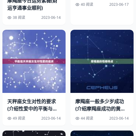
摩羯座今日运势紫薇(财
40 阅读
2023-06-17
运亨通事业顺利)
38 阅读
2023-06-14
天秤座女生对性的要求
摩羯座一般多少岁成功
(介绍性爱中的平衡与美
(介绍摩羯座成功的黄金
感)
年龄)
49 阅读
2023-06-14
44 阅读
2023-06-14
1.话多