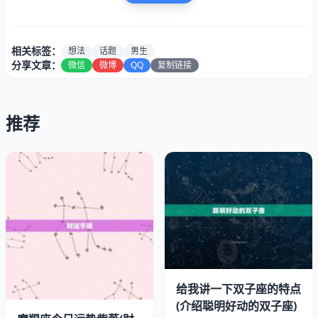
相关标签：
想法
话题
男生
分享文章：
微信
微博
QQ
复制链接
推荐
双子座男生是一个好奇心和活力的星座，他们喜欢新事物，
对于世界了好奇和兴趣。他们的思维敏捷，反应快，善于表
达自己的想法和情感。双子座男生通常很聪明，善于和分析
问题，但有时也会显得有些冷漠和不稳定。
二、双子座男生的沟通特点
给我讲一下双子座的特点
(介绍聪明好动的双子座)