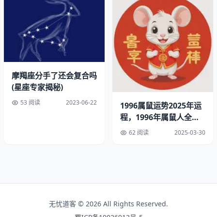
愿意妥协或者违背自己的原则，摩羯男就会知道对方的底
线。
二、摩羯男试探手段的原因
1、保护自己
摩羯座分手了还会复合吗
摩羯男试探手段的一个重要原因是保护自己。他们通常会非
(星座专家揭秘)
常谨慎和理性，不愿意轻易地表露自己的真实想法和感受。
53 阅读
2023-06-22
1996属鼠运势2025年运
通过试探对方，摩羯男可以了解对方的真实想法和底线，从
程，1996年属鼠人全年
而更好地保护自己。
运势
62 阅读
2025-03-30
2、了解对方
无忧道客 © 2026 All Rights Reserved.