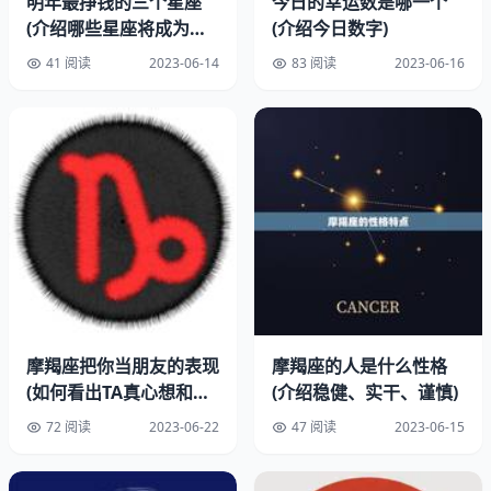
疑对方的真实想法。
明年最挣钱的三个星座
今日的幸运数是哪一个
(介绍哪些星座将成为财
(介绍今日数字)
2、询问对方的
富)
41 阅读
2023-06-14
83 阅读
2023-06-16
摩羯男会通过询问对方的来了解对方的想法和感受。他们通
常会提出一些问题，观察对方的和反应。如果对方的不够或
者矛盾，摩羯男就会继续追问，直到了解对方的真实想法。
3、制造一些情境
摩羯男会制造一些情境来测试对方的反应。他们可能会故意
忽略对方的信息或者做出一些让对方不舒服的事情，观察对
方的反应。如果对方表现出不满或者不信任，摩羯男就会知
道对方的真实想法。
摩羯座把你当朋友的表现
摩羯座的人是什么性格
(如何看出TA真心想和你
(介绍稳健、实干、谨慎)
4、试探对方的底线
做朋友)
72 阅读
2023-06-22
47 阅读
2023-06-15
摩羯男会试探对方的底线，了解对方的原则和底线。他们可
能会提出一些要求或者条件，观察对方的反应。如果对方不