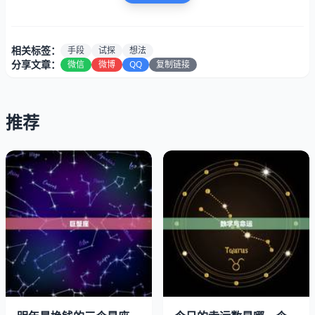
相关标签：
手段
试探
想法
分享文章：
微信
微博
QQ
复制链接
推荐
一、摩羯男的试探手段
1、观察对方的行为和言语
摩羯男通常会通过观察对方的行为和言语来了解对方的真实
想法和感受。他们会注意对方的表情、语气、眼神等细节，
从中寻找线索。如果对方的言行不一致，摩羯男就会开始怀