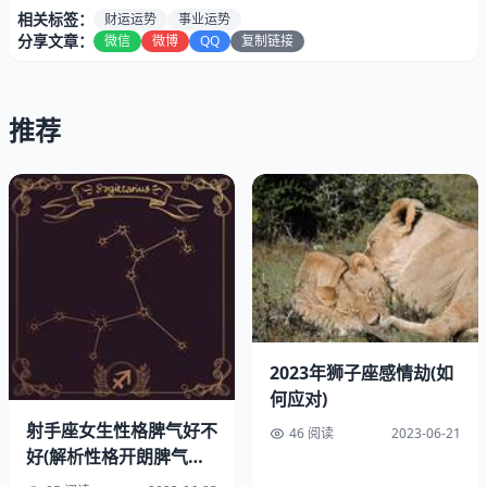
相关标签：
财运运势
事业运势
分享文章：
微信
微博
QQ
复制链接
推荐
一、事业运势
1、工作机会
狮子座的人通常具有才能和创造力，他们在工作中往往能够
发挥自己的优势，得到上司和同事的认可。今天，狮子座的
人有可能会得到一些新的工作机会，这些机会可能来自于自
己的努力，也可能是别人的推荐。哪种情况，狮子座的人都
2023年狮子座感情劫(如
应该抓住机会，展示自己的才华和。
何应对)
射手座女生性格脾气好不
46 阅读
2023-06-21
2、职业发展
好(解析性格开朗脾气难
以捉摸)