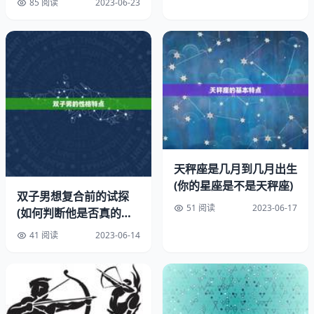
85 阅读
2023-06-23
狮子座的人通常有着强烈的事业心和追求成功的决心，他们
在职业发展方面往往能够取得不俗的成绩。今天，狮子座的
人有可能会遇到一些挑战和困难，但只要保持积极的方法和
坚定的信心，就一定能够克服困难，取得更职业发展。
3、合作伙伴
狮子座的人通常喜欢与有才华、有的人合作，他们相信只有
与的人合作，才能够取得更。今天，狮子座的人有可能会遇
到一些合作伙伴，这些人可能会给自己带来很大的帮助和支
天秤座是几月到几月出生
持，但也需要自己的努力和付出。
(你的星座是不是天秤座)
双子男想复合前的试探
51 阅读
2023-06-17
(如何判断他是否真的想
二、财运运势
复合)
41 阅读
2023-06-14
1、收入增加