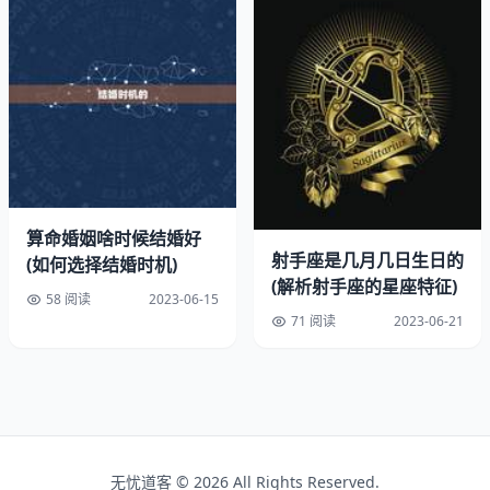
男性处女座的主义者性格也有其缺点。他们往往对自己和别
人都要求很高，甚至有时会变得过于挑剔和麻烦。他们对细
节的追求，有时会让他们变得过于苛求，对自己和别人都会
带来。
三、注重细节的优点
男性处女座的主义者性格，也带来了很多优点。他们注重细
节，能够发现别人忽略的问题，从而做出更决策。他们也很
算命婚姻啥时候结婚好
有条理，能够很好地组织自己的时间和事务，让自己的生活
射手座是几月几日生日的
(如何选择结婚时机)
更加高效。
(解析射手座的星座特征)
58 阅读
2023-06-15
71 阅读
2023-06-21
四、追求的动力
男性处女座的主义者性格，也让他们成为追求的动力。他们
不断地挑战自己，不断地超越自己，从而成为更人。他们往
往能够在工作和生活中取得很成绩，也能够成为别人的榜
样。
无忧道客 © 2026 All Rights Reserved.