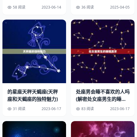
盾)
正月生人注意关节保养
58 阅读
2023-06-14
36 阅读
2025-04-05
夏天生的适合短期旅行
秋冬生的财运有小惊喜
的星座天秤天蝎座(天秤
处座男会睡不喜欢的人吗
座和天蝎座的独特魅力)
(解密处女座男生的睡眠
习惯)
31 阅读
2023-06-17
83 阅读
2023-06-17