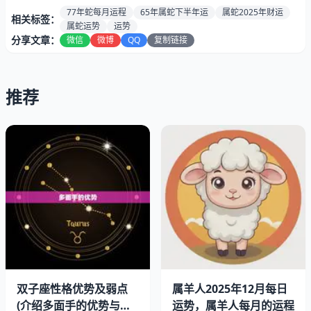
77年蛇每月运程
65年属蛇下半年运
属蛇2025年财运
相关标签：
属蛇运势
运势
分享文章：
微信
微博
QQ
复制链接
推荐
一、属蛇今年运势2025年多大
先说说年龄这事。65年出生的到2025年刚好
虚岁61
，咱们
中国人习惯用虚岁算。我遇到不少属蛇的来问岁数，总觉得
本命年特别关键，其实每一年都要认真过。
有个细节挺有意思，很多这个年纪的属蛇人开始考虑退休生
活了，但今年星象上看更适合稳扎稳打，别急着做重大决
双子座性格优势及弱点
属羊人2025年12月每日
定。
(介绍多面手的优势与矛
运势，属羊人每月的运程