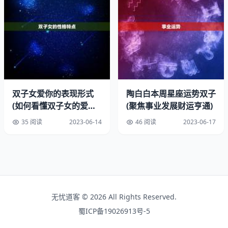
二、1965属蛇的今年下半年的运气
下半年对65年属蛇的朋友来说，像是
爬坡后的平缓路段
。
上半年操心的事，7月开始会慢慢理顺。
双子女爱你的表现形式
陶白白本周星座运势双子
(如何看懂双子女的爱情
(聚焦事业发展财运亨通)
我观察到的几个重点
语言)
35 阅读
2023-06-14
46 阅读
2023-06-17
9月可能有个旧项目重启
11月家庭方面需要多投入精力
整体健康运比上半年提升
有个真实情况，不少这个年纪的属蛇人下半年会收到子女相
无忧道客 © 2026 All Rights Reserved.
关的消息，可能是升学或者工作变动，提前做点心理准备挺
蜀ICP备19026913号-5
好。