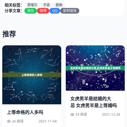
相关标签：
黑曜石
手链
貔貅
分享文章：
微信
微博
QQ
复制链接
推荐
对于貔貅不太了解的人可能会疑惑，手链不是自己想怎么戴
就怎么戴吗？其实并不是这样的，金貔貅手链的形象取自于
古时候的神兽貔貅，作兽之一，貔貅的能力是很强大的，貔
貅以金银为食，将四方之财纳入自己体内而且只吃，这样的
能力象征着…
女虎男羊是结婚的大
忌 女虎男羊是上等婚吗
2、黑曜石貔貅手链的佩戴 黑曜石貔貅手链如何戴
上等命格的人多吗
33 阅读
2021-12-26
26 阅读
2021-11-04
有成千上万的人奉请貔貅，在遇到艰难险阻，行之不易的事