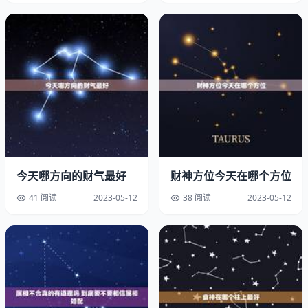
情时，希望可以运开时泰，有人为了能时刻受到，又能将貔
貅作为装饰品，进而奉请貔貅手链。黑曜石是其中一种材
质，那么黑曜石貔貅手链的佩戴 是什么？
黑曜石貔貅手链的佩戴 是这样的，貔貅手链一般左手佩
戴，黑曜石材质左右手都可以，佩戴右手去晦气，不可让手
链沾血，洗澡和时要取下，清洁手链时用清水和干净的布，
短时间不戴可以随意放置，长时间不佩戴让貔貅头朝窗户或
者门口，如不使用，用红布包起收纳起来，貔貅慵懒，没事
可以多摸摸貔貅的头部和背部。
今天哪方向的财气最好
财神方位今天在哪个方位
41 阅读
2023-05-12
38 阅读
2023-05-12
黑曜石貔貅手链的佩戴 已经知道了，关于貔貅的其他事项
也是要知道的，貔貅的款式手链，吊坠，男女可以奉请合适
的吉照堂貔貅佩戴。佩戴是的，才能起作用。貔貅 是门。
自己和自然的 ，是不可取的。要选择有商标注册证的商
家。用生辰八字来进行占卜，但是众多一起为貔貅的，不是
单独，不用生辰八字。