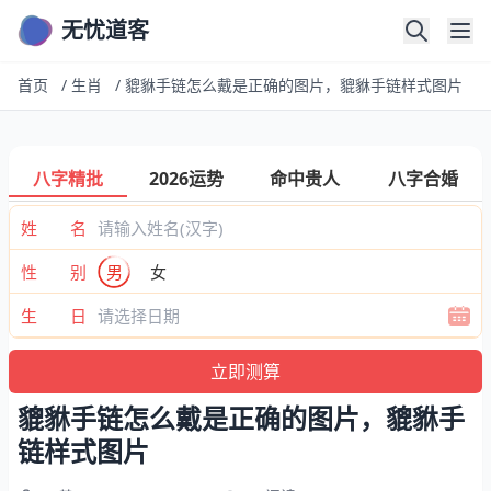
无忧道客
首页
/
生肖
/
貔貅手链怎么戴是正确的图片，貔貅手链样式图片
八字精批
2026运势
命中贵人
八字合婚
姓 名
性 别
男
女
生 日
貔貅手链怎么戴是正确的图片，貔貅手
链样式图片