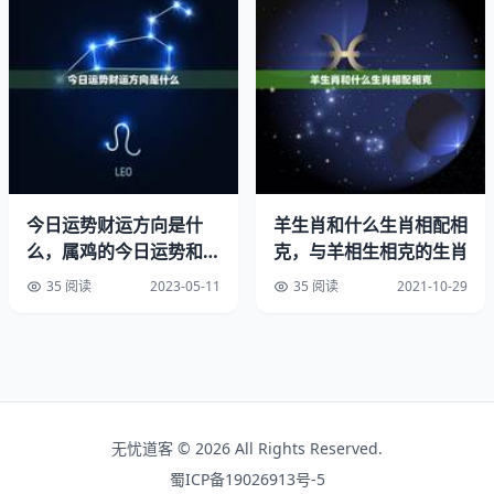
惋、婉、珊等。但‘宇’字有‘牢’。执著之意，慎用之。 （4）
有田的字根，牛在田野，吃草或耕田，都适得其所，悠哉享
受美食，或勤劳耕田，尽其本分，任劳任怨，忍辱负重的过
其一生。如：甲、由、申、甸、男、界、毕、甫、富、畴、
疆、亩、苗、蕾、野、叠、万、广。 （5）有‘车’字形的
字，意味牛拉车，有升格为马之意。牛拉车虽辛苦、劳累，
但牛还是认命，不负所托，完成任务。受到主人的肯定，有
能力、有担当的牛，有表现的机会。如：车、连、莲、运、
今日运势财运方向是什
羊生肖和什么生肖相配相
轩、运。 （6）有‘禾’、‘叔’‘寂’‘麦’‘火’‘豆’的字根，以上均为
么，属鸡的今日运势和财
克，与羊相生相克的生肖
者喜好之主粮，肖牛者名字中有以上诸字根，表示粮食丰
运如何
35 阅读
2023-05-11
35 阅读
2021-10-29
盛，不虞吃穿，这辈子不穷了。如：秀、禾、秉、科、秦、
程、种、禀、稻、谷、稷、稼、稣、颖、秋、麦、火、梁、
菜、豆、丰、艳、竖。 牛宝宝不要盲目赶时髦 现在越来越
多的年轻爸爸妈妈…
2、男孩名字2021年属牛
无忧道客 © 2026 All Rights Reserved.
蜀ICP备19026913号-5
男孩名字2021年属牛？依据孩子相关取名就要考虑出生时