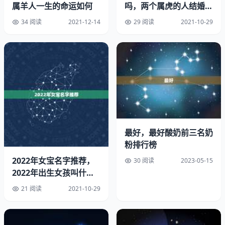
属羊人一生的命运如何
吗，两个属虎的人结婚后
所，悠哉享受美食，或勤劳耕田，尽其本分，任劳任怨，忍
果
辱负重的过其一生。如：甲、由、申、甸、男、界、毕、
34 阅读
2021-12-14
29 阅读
2021-10-29
甫、富、畴、疆、亩、苗、蕾、野、叠、万、广。 （5）
有‘车’字形的字，意味牛拉车，有升格为马之意。牛拉车虽
辛苦、劳累，但牛还是认命，不负所托，完成任务。受到主
人的肯定，有能力、有担当的牛，有表现的机会。如：车、
连、莲、运、轩、运。 （6）有‘禾’、‘叔’‘寂’‘麦’‘火’‘豆’的字
根，以上均为者喜好之主粮，肖牛者名字中有以上诸字根，
表示粮食丰盛，不虞吃穿，这辈子不穷了…（1）有‘草’字部
首的字，因牛以草为主食，名字有草，代表粮食丰富，内心
最好，最好酸奶前三名奶
世界充实，一生不虞吃穿。譬如丰、莉、华、芝、功、茹、
粉排行榜
萍、青、亢、莲。艺、频、乙、丁年生更吉。 （2）
2022年女宝名字推荐，
30 阅读
2023-05-15
有‘辶’的部首，其形象似蛇。及有‘酉’。‘鸟’。‘羽’的部首，因
2022年出生女孩叫什么
为‘已酉丑’为三合，互有帮助譬如以下的字：金、酉、西、
名好
非、兆、凰、兑、白、秋、乌、泽、巷、迈、医、凤、飞、
21 阅读
2021-10-29
建、骛、鹤、雀、鸟、巴、毛。 （3）有‘宀’部的字，代表
中在屋檐下休息。譬如：家、宏、宇、宜、宛、廉、庭、