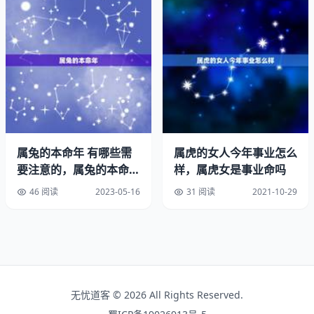
喜欢自由的婚姻
在虎年出生的人喜欢自由，不喜欢被别的事物束缚，生性潇
洒活泼。在他们眼中，结婚后自己就会受到各种羁绊，受到
另一半的掌控，自己所有的精力也要被迫放在家庭中等，这
样属虎人就没有一点时间去做自己想做的事情了。正是由于
婚姻了自由，属虎的人认为婚姻是爱情的坟墓这句话一点也
没错。
属兔的本命年 有哪些需
属虎的女人今年事业怎么
爱情坚定不移
要注意的，属兔的本命年
样，属虎女是事业命吗
有哪些需要注意的
属相虎人对于爱情的态度是非常执着，坚定不移，一旦认定
46 阅读
2023-05-16
31 阅读
2021-10-29
了某个人是自己的另一半，属虎的人一般都会竭尽全力的去
追求，直至将对方追到手为止。在婚姻方面，属虎是比较主
动的，即使是女性也会占据主动地位。属虎人性格比较霸
道，有些孤僻，所以在结婚之后，婚姻生活可能并不是如想
象中的那么和幸福。
无忧道客 © 2026 All Rights Reserved.