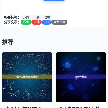
贵的运势，但也能过得平平淡淡，拥有一份普通平常的幸
福。两个人都是一个属相的话，首先是非常有共同语言的，
在很多方面的观点都是一样的。
相关标签：
方面
夫妻
性格
分享文章：
微信
微博
QQ
复制链接
3、而相对的，缺点也是类似的。属虎之人性格中最可能存
在的弊端，就是容易冲动。生活中不满的地方，他们常常不
假思索的就表达出来，有时候可能会伤害到另一半哦。
推荐
夫妻都属虎的婚姻状况