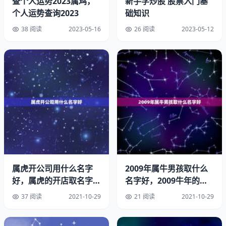
查个人运势2023属鸡，
新手学炒股 股票入门基
个人运势查询2023
础知识
38 阅读
2023-05-16
26 阅读
2023-05-12
同为生肖属虎的男人和女人在一起，夫妻姻缘方面还是很不
错的，性格相合，彼此结合后也能成就一段不错的浪漫情
缘。因为彼此的个性相似，对于感情勇于表达，乐于奉献，
属虎开公司用什么名字
2009年属牛男孩取什么
因此双方的感情充满了活力与。而彼此在生活态度和思想观
好，属虎的开店取名字大
名字好，2009牛年的男
念上也能较高的一致性，在做事的时候更容易得到对方的理
全
宝取什么名字
37 阅读
2021-10-29
21 阅读
2021-10-29
解和认可。