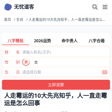
无忧道客
首页
/
生肖
/
人走霉运的10大先兆知乎，人一直走霉运是怎么回事
八字精批
2026运势
命中贵人
八字合婚
姓 名
性 别
男
女
生 日
人走霉运的10大先兆知乎，人一直走霉
运是怎么回事