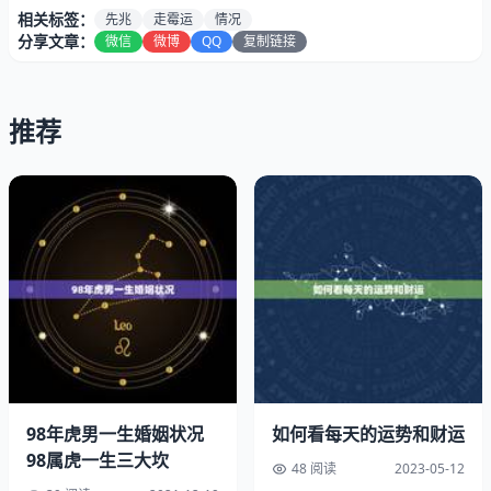
大，比如遭遇意外灾害。这种情况可能是因为自己没有考虑
相关标签：
先兆
走霉运
情况
周全，没有做好准备。
分享文章：
微信
微博
QQ
复制链接
第二个先兆是容易犯小错，失误频频。这些小错误可能并不
影响大局，但是久而久之会让人产生不信任感，这可能是因
推荐
为精神状态不佳，或者缺乏专注力。
98年虎男一生婚姻状况
如何看每天的运势和财运
98属虎一生三大坎
48 阅读
2023-05-12