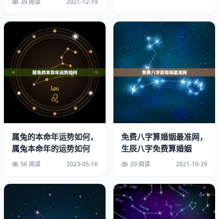
39 阅读
2021-12-19
第三个先兆是总是感到身体不适。这些不适可能是感冒，头
痛，还是其他身体不适的症状。这种情况可能是因为身体免
疫力低下，健康状态不佳。
第四个先兆是经济状况不顺利。比如说工资没涨，花费增加
属兔的本命年运势如何，
免费八字算婚姻最准网，
了，财务状况不稳定。这可能是因为财务管理不当，或者收
属兔本命年的运势如何
生辰八字免费算婚姻
入不够高。
56 阅读
2023-05-16
20 阅读
2021-10-29
第五个先兆是人际关系复杂，经常遭遇冲突。这种情况可能
是因为自己的情绪控制不够好，或者沟通能力不佳。
第六个先兆是走路经常不稳，容易跌倒。这种情况可能是身