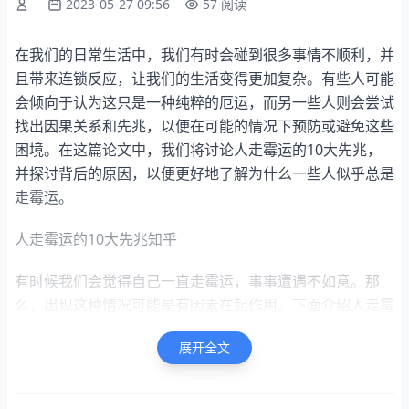
2023-05-27 09:56
57 阅读
在我们的日常生活中，我们有时会碰到很多事情不顺利，并
且带来连锁反应，让我们的生活变得更加复杂。有些人可能
会倾向于认为这只是一种纯粹的厄运，而另一些人则会尝试
找出因果关系和先兆，以便在可能的情况下预防或避免这些
困境。在这篇论文中，我们将讨论人走霉运的10大先兆，
并探讨背后的原因，以便更好地了解为什么一些人似乎总是
走霉运。
人走霉运的10大先兆知乎
有时候我们会觉得自己一直走霉运，事事遭遇不如意。那
么，出现这种情况可能是有因素在起作用。下面介绍人走霉
运的10大先兆及可能的原因。
展开全文
首先，最明显的先兆就是事情总是出现意外。这些意外可能
比较小，比如遇到交通堵塞或者突然天气变坏，或者比较