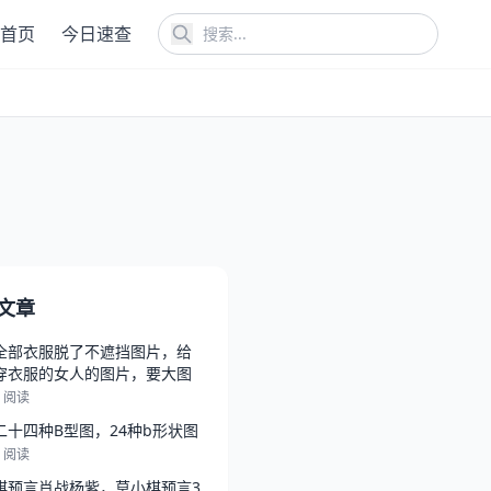
首页
今日速查
文章
全部衣服脱了不遮挡图片，给
穿衣服的女人的图片，要大图
2 阅读
二十四种B型图，24种b形状图
4 阅读
棋预言肖战杨紫，莫小棋预言3