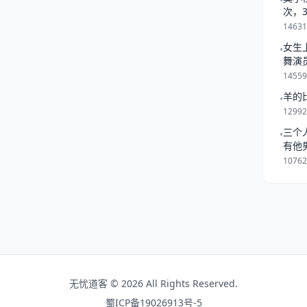
•
人在爱情方面会有一些波折，只
次，
一起
是会有好结果的。对于鼠配对
1463
龙和属猴的人
女生
•
舞演
1455
羊的
•
1299
三个
•
有他
是跟
1076
无忧道客 © 2026 All Rights Reserved.
蜀ICP备19026913号-5