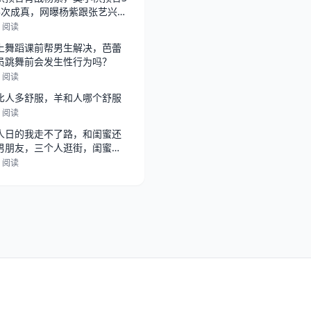
3次成真，网曝杨紫跟张艺兴在
，
1 阅读
上舞蹈课前帮男生解决，芭蕾
员跳舞前会发生性行为吗？
9 阅读
比人多舒服，羊和人哪个舒服
2 阅读
人日的我走不了路，和闺蜜还
男朋友，三个人逛街，闺蜜总
她男朋
2 阅读