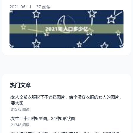
时水分也会被全部吸干。尽管每个都有生产的基础需
2021-06-11
37 阅读
要，但近些年世界人口还是呈现出了新变化趋势，甚至
有锐减的可能。那么，2021年人口多少亿了？2021年
地球有多少人口了呢？ 2021年人口多少亿 2021年全球
230 个人口总数为7,579,238,198人，其中中国以
1,395,380,000
热门文章
女人全部衣服脱了不遮挡图片，给个没穿衣服的女人的图片，
•
要大图
31575 阅读
女性二十四种B型图，24种b形状图
•
21348 阅读