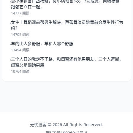
莫小棋预言肖战杨紫，莫小棋预言3次，3次成真，网曝杨紫
•
跟张艺兴在一起，
14777 阅读
女生上舞蹈课前帮男生解决，芭蕾舞演员跳舞前会发生性行为
•
吗？
14705 阅读
羊的比人多舒服，羊和人哪个舒服
•
13494 阅读
三个人日的我走不了路，和闺蜜还有他男朋友，三个人逛街，
•
闺蜜总是跟她男朋
10764 阅读
无忧道客 © 2026 All Rights Reserved.
蜀ICP备19026913号-5