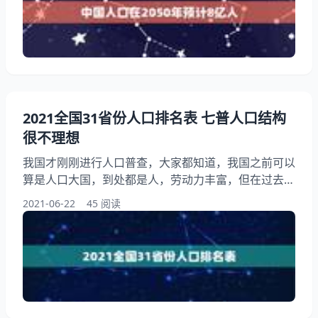
家！ 中国人口在2050年预计8亿人 中国几亿人口 1、
中国人口是多少？ 这个据相关估测我国在年左右的人
口大约在11.5亿上下
2021全国31省份人口排名表 七普人口结构
很不理想
我国才刚刚进行人口普查，大家都知道，我国之前可以
算是人口大国，到处都是人，劳动力丰富，但在过去的
几十年中，我国实行计划生育，人口数量已经有所减少
2021-06-22
45 阅读
了，不知道现在我国人口多不多呢？哪个省份的人口最
多？看看2021全国31省份人口排名表，就知道七普人
口结构很不理想是真的吗？ 2021全国31省份人口排名
表 1.排名第一 是广东省，总人口数为126012510人，
与2010年第六次全国人口普查相比