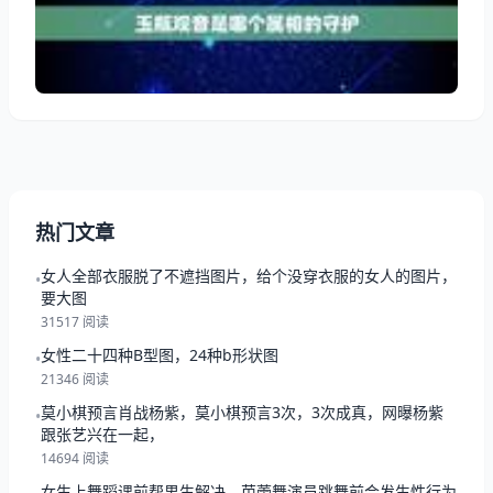
玉瓶是哪个属相的守护 本命的两种说法，大家怎么
看。 ———————————————-所生之日与有
缘之结缘,是名为「指导灵」或「本命」。和本命年的
意思一样。
热门文章
女人全部衣服脱了不遮挡图片，给个没穿衣服的女人的图片，
•
要大图
31517 阅读
女性二十四种B型图，24种b形状图
•
21346 阅读
莫小棋预言肖战杨紫，莫小棋预言3次，3次成真，网曝杨紫
•
跟张艺兴在一起，
14694 阅读
女生上舞蹈课前帮男生解决，芭蕾舞演员跳舞前会发生性行为