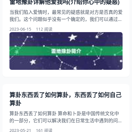
雷地豫卦详解他爱我吗(介绍你心中的疑惑)
当我们陷入爱情时，最常见的疑惑就是对方是否真的爱
我们。这个问题似乎没有一个确定的，我们可以通过一
些方法来提示对方的真实想法。我们将通过解读雷地豫
2023-06-15
112 阅读
卦来介绍他是否爱你。无论你是单身还是恋爱中，都可
以从中获得一些有用的启示。 一、雷地豫卦简介 雷地
豫卦是六十四卦中的第十六卦，由震宫和坤宫组成。震
为雷，坤为地，两者相合，象征着天地交合，万物生
长。豫则代表着欢乐、愉悦、舒畅的情绪
算卦东西丢了如何算卦，东西丢了如何自己
算卦
算卦东西丢了如何算卦 算命和卜卦是中国传统文化中
的一部分，它们可以解决我们在日常生活中遇到的问
题，比如丢失东西。失去一些重要的物品时，我们往往
2023-05-21
161 阅读