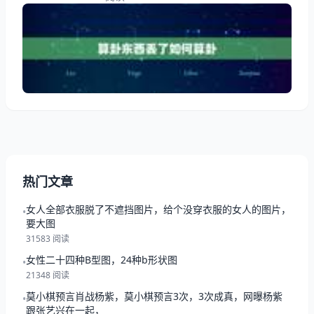
感到非常焦虑和担忧，但是通过卜卦我们可以找到失物
的线索，甚至是找回失物。在本文中，我们将分享如何
通过卜卦算出丢失物品的位置和如何找回它们。 首
先，我们需要明确一点，就是如果丢失的物品并非个人
物品，比如真正的价值物品或钱财等，那么最好不要尝
试算卦找回
热门文章
女人全部衣服脱了不遮挡图片，给个没穿衣服的女人的图片，
•
要大图
31583 阅读
女性二十四种B型图，24种b形状图
•
21348 阅读
莫小棋预言肖战杨紫，莫小棋预言3次，3次成真，网曝杨紫
•
跟张艺兴在一起，