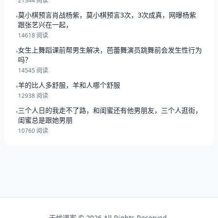
21344 阅读
莫小棋预言肖战杨紫，莫小棋预言3次，3次成真，网曝杨紫
•
跟张艺兴在一起，
14618 阅读
女生上舞蹈课前帮男生解决，芭蕾舞演员跳舞前会发生性行为
•
吗？
14545 阅读
羊的比人多舒服，羊和人哪个舒服
•
12938 阅读
三个人日的我走不了路，和闺蜜还有他男朋友，三个人逛街，
•
闺蜜总是跟她男朋
10760 阅读
无忧道客 © 2026 All Rights Reserved.