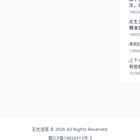
•
斗螳螂代表什么属相 与蛇拳
次，
一起
道主演的 … 蛇形刁手 蛇鹤
1462
女生
•
舞演
1455
羊的
•
1295
三个
•
有他
是跟
1076
无忧道客 © 2026 All Rights Reserved.
蜀ICP备19026913号-5