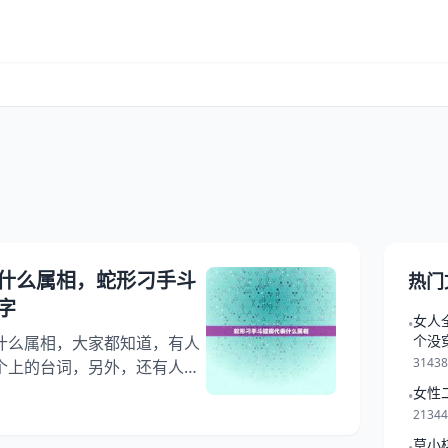
什么属相，蛇形刁手斗
热门
字
女人
•
个没
什么属相，大家都知道，有人
3143
个上的台词，另外，还有人想
斗螳螂粤语版?你知道这是怎
女性
•
或观看王道主演的…，下面就
2134
螂女主演叫什么名字，希望能
莫小