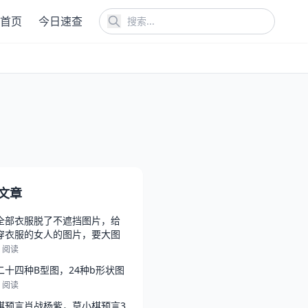
首页
今日速查
文章
全部衣服脱了不遮挡图片，给
穿衣服的女人的图片，要大图
8 阅读
二十四种B型图，24种b形状图
4 阅读
棋预言肖战杨紫，莫小棋预言3