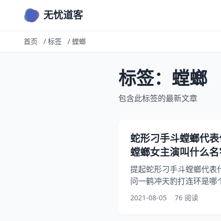
无忧道客
首页
/
标签
/
螳螂
标签：螳螂
包含此标签的最新文章
蛇形刁手斗螳螂代表
螳螂女主演叫什么名
提起蛇形刁手斗螳螂代表
问一鹤冲天豹打连环是哪
问请问哪能找到蛇形刁手
2021-08-05
76 阅读
么回事？其实请问哪里能
一起来看看蛇形刁手斗螳