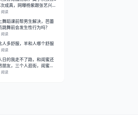
3次成真，网曝杨紫跟张艺兴在
，
4 阅读
上舞蹈课前帮男生解决，芭蕾
员跳舞前会发生性行为吗？
2 阅读
比人多舒服，羊和人哪个舒服
6 阅读
人日的我走不了路，和闺蜜还
男朋友，三个人逛街，闺蜜总
她男朋
0 阅读