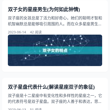
双子女的星座男生(为何如此钟情)
双子座的女孩总是了活力和好奇心，她们的聪明才智和
机智幽默总是能够吸引周围的人。而在众多星座男生
中，有一些男生钟情于双子女，他们究竟是为什么如此
2023-06-14
42 阅读
钟情呢？本文将详细讨论双子女的星座男生，从星座特
点、性格匹配等方面进行分析，让我们一起来看看吧。
一、双子女的特点 双子座的女孩是十分聪明、机智、
好奇心强的，她们总是了活力和生命力。她们的思维敏
捷，口才流利，总是能够在社交场合中游刃有余
双子星盘代表什么(解读星座双子的象征)
双子座是十二星座中有变化性和多样性的星座之一，它
的代表符号是双子星盘。双子座的人善于和表达，思维
敏捷，好奇心强，但也容易浮躁和不专注。双子星盘代
2023-06-13
51 阅读