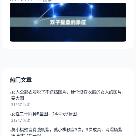
表什么呢？我们将详细解读双子星盘的象征，带你了解
双子座的性格特点和命运走向。 一、双子星盘的象征
双子星盘是由两个相互平行的直线组成的，代表着双子
座的双重性格。双子座的人善于和表达，思维敏捷，好
奇心强，但也容易浮躁和不专注
热门文章
女人全部衣服脱了不遮挡图片，给个没穿衣服的女人的图片，
•
要大图
31557 阅读
女性二十四种B型图，24种b形状图
•
21347 阅读
莫小棋预言肖战杨紫，莫小棋预言3次，3次成真，网曝杨紫
•
跟张艺兴在一起，