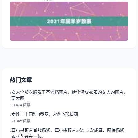
事？其实羊命几月最苦，下面就一起来看看十羊九苦哪
俩月羊最苦，希望能够帮助到大家！ 2021年属羊岁数
表 1、属羊几月出生命苦：9、12月 出生于九月寒露时
节的羊羊们身体十分不好，从小到老全身是病，而且家
庭不和睦，命里也没有贵人
热门文章
女人全部衣服脱了不遮挡图片，给个没穿衣服的女人的图片，
•
要大图
31474 阅读
女性二十四种B型图，24种b形状图
•
21345 阅读
莫小棋预言肖战杨紫，莫小棋预言3次，3次成真，网曝杨紫
•
跟张艺兴在一起，