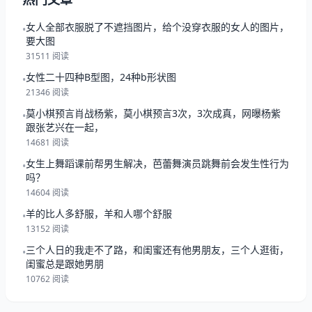
女人全部衣服脱了不遮挡图片，给个没穿衣服的女人的图片，
•
要大图
31511 阅读
女性二十四种B型图，24种b形状图
•
21346 阅读
莫小棋预言肖战杨紫，莫小棋预言3次，3次成真，网曝杨紫
•
跟张艺兴在一起，
14681 阅读
女生上舞蹈课前帮男生解决，芭蕾舞演员跳舞前会发生性行为
•
吗？
14604 阅读
羊的比人多舒服，羊和人哪个舒服
•
13152 阅读
三个人日的我走不了路，和闺蜜还有他男朋友，三个人逛街，
•
闺蜜总是跟她男朋
10762 阅读