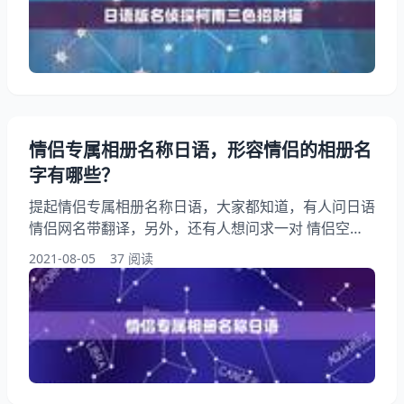
名?希望能够帮助到大家！ 日语版名侦探柯南三色招财
猫 名侦探柯南日语版中灰原哀出现的集数(至703)
&lt;img alt="1
情侣专属相册名称日语，形容情侣的相册名
字有哪些？
提起情侣专属相册名称日语，大家都知道，有人问日语
情侣网名带翻译，另外，还有人想问求一对 情侣空间
相册的名字 最好是英文的，你知道这是怎么回事？其
2021-08-05
37 阅读
实刻画恋人的相册名字有哪样？下面就一起来看看形容
情侣的相册名字有哪些？希望能够帮助到大家！ 情侣
专属相册名称日语 浮生若梦、静时应常思己过 在无人
的角落~抹眼泪 固执的心、为你留空 刻画恋人的相册
名字有哪样？ 你爱我一秒，用一生忘掉 呐谁、你只属
于我