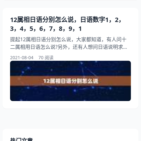
12属相日语分别怎么说，日语数字1，2，
3，4，5，6，7，8，9，1
提起12属相日语分别怎么说，大家都知道，有人问十
二属相用日语怎么说?另外，还有人想问日语说明求翻
译，你知道这是怎么回事？其实日语里的12生肖怎么
2021-08-04
70 阅读
读？还有12干支怎么读？下面就一起来看看日语数字
1，2，3，4，5，6，7，8，9，10用日语怎么说，希
望能够帮助到大家！ 12属相日语分别怎么说 一「い
ち」二「に」三「さん」四「よん」五「ご」六「ろ
く」七「なな」八「はち」九「きゅう」十「じゅう」
热门文章