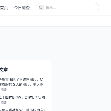
首页
今日速查
文章
全部衣服脱了不遮挡图片，给
穿衣服的女人的图片，要大图
7 阅读
二十四种B型图，24种b形状图
6 阅读
棋预言肖战杨紫，莫小棋预言3