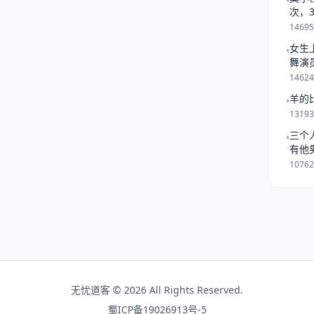
•
要，但要走正规程序！我要。可
次，
一起
，就是不知道你说的真的假的
1469
送人，怕不是到时候还要收钱
女生
•
舞演
1462
羊的
•
1319
三个
•
有他
是跟
1076
无忧道客 © 2026 All Rights Reserved.
蜀ICP备19026913号-5