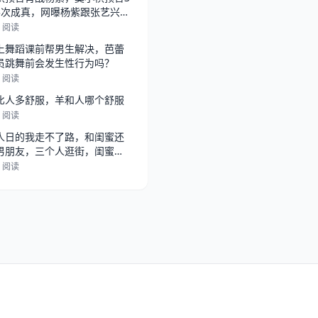
3次成真，网曝杨紫跟张艺兴在
，
5 阅读
上舞蹈课前帮男生解决，芭蕾
员跳舞前会发生性行为吗？
4 阅读
比人多舒服，羊和人哪个舒服
3 阅读
人日的我走不了路，和闺蜜还
男朋友，三个人逛街，闺蜜总
她男朋
2 阅读