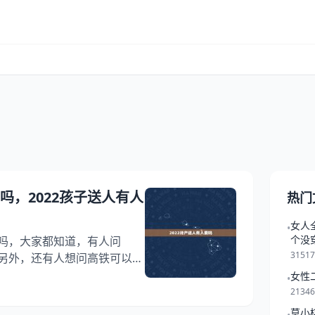
要吗，2022孩子送人有人
热门
女人
•
个没
要吗，大家都知道，有人问
3151
？另外，还有人想问高铁可以进
知道这是怎么回事？其实生孩
女性
•
一起来看看孩子送人有人要
2134
2022待产送人有人要吗 1、
莫小