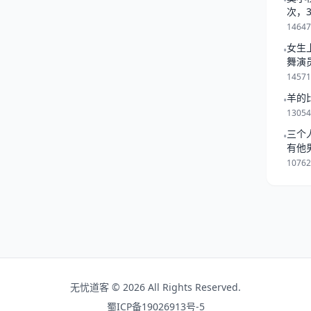
•
_ 麻黄——解表散寒，宣肺平
次，
一起
解表散寒，化湿和中，利水消肿
1464
。 桂枝—发汗解肌，温通经
女生
•
舞演
1457
羊的
•
1305
三个
•
有他
是跟
1076
无忧道客 © 2026 All Rights Reserved.
蜀ICP备19026913号-5