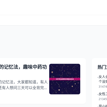
的记忆法，趣味中药功
热门
女人
•
个没
的记忆法，大家都知道，有人
3147
还有人想问三天可以全背完中
道这是怎么回事？其实中药快
女性
•
看看趣味中药功效快速记忆
2134
！ 三天可以全背完中药的记忆
莫小