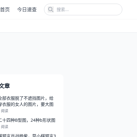
首页
今日速查
文章
全部衣服脱了不遮挡图片，给
穿衣服的女人的图片，要大图
4 阅读
二十四种B型图，24种b形状图
5 阅读
棋预言肖战杨紫，莫小棋预言3