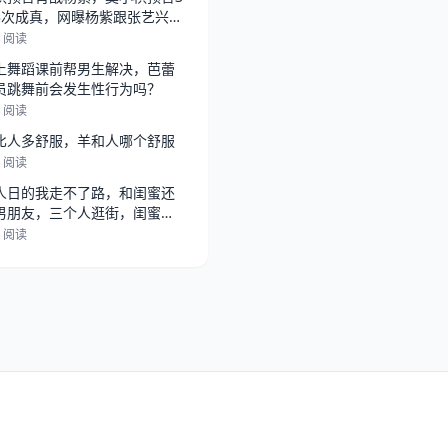
3次成真，网曝杨紫跟张艺兴在
，
7 阅读
上舞蹈课前帮男生解决，芭蕾
员跳舞前会发生性行为吗？
1 阅读
比人多舒服，羊和人哪个舒服
4 阅读
人日的我走不了路，和闺蜜还
男朋友，三个人逛街，闺蜜总
她男朋
2 阅读