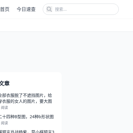
首页
今日速查
文章
全部衣服脱了不遮挡图片，给
穿衣服的女人的图片，要大图
1 阅读
二十四种B型图，24种b形状图
6 阅读
棋预言肖战杨紫，莫小棋预言3