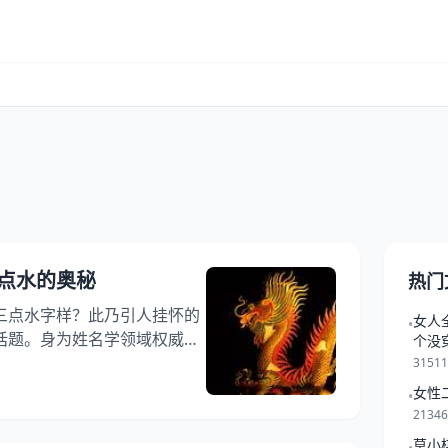
点水的奥秘
热门
三点水字样？此乃引人挂怀的
女人
•
话题。身为姓名学领域权威，
个没
并通过众多调研与剖析后，获
3151
价值之论断。 1.名字中的
女性
•
华夏传统文化里，龙常被视为吉
2134
。属龙者深具智慧勇敢、创新
莫小