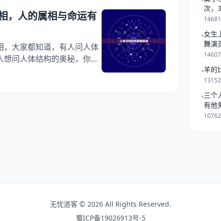
•
"属龙"字词，可寓托对其成
次，
相，人的属相与命运有
 2
一起
1468
女生
•
舞演
相，大家都知道，有人问人体
1460
人想问人体结构的奥秘，你知
羊的
体科学的奥秘，下面就一起来
•
1315
大关系吗，希望能够帮助到大
相 关系很小。命加大小运共
三个
•
有他
影响不算大 提起属相,人们很
是跟
1076
其是老人,在自己的儿女长大
无忧道客 © 2026 All Rights Reserved.
蜀ICP备19026913号-5