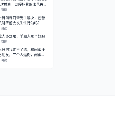
3次成真，网曝杨紫跟张艺兴在
，
1 阅读
上舞蹈课前帮男生解决，芭蕾
员跳舞前会发生性行为吗？
7 阅读
比人多舒服，羊和人哪个舒服
2 阅读
人日的我走不了路，和闺蜜还
男朋友，三个人逛街，闺蜜总
她男朋
2 阅读