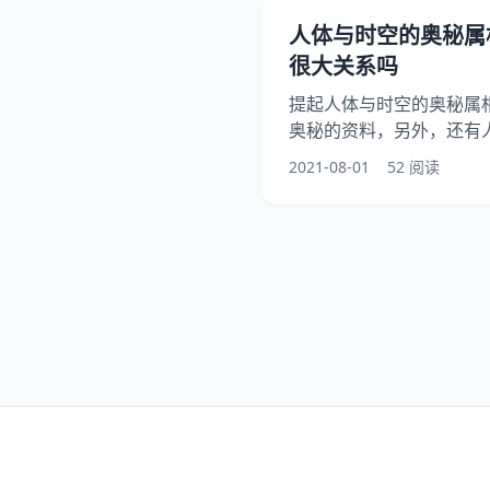
之特征。故为子女取姓名带
人体与时空的奥秘属
功美满人生的祝愿与期待。
很大关系吗
提起人体与时空的奥秘属
奥秘的资料，另外，还有
道这是怎么回事？其实人
2021-08-01
52 阅读
看看人的属相与命运有很
家！ 人体与时空的奥秘属
16个字，属相才一个字，
容易和命运联系在一起,尤
即将需要婚配的时候