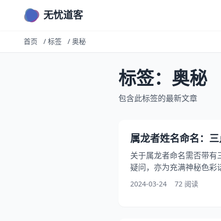
无忧道客
首页
/
标签
/
奥秘
标签：奥秘
包含此标签的最新文章
属龙者姓名命名：三
关于属龙者命名需否带有
疑问，亦为充满神秘色彩
我对此进行了详尽探究，
2024-03-24
72 阅读
得若干饶有兴味且深具启示
“属龙”代表了什么？ 在
祥好运与强大权威的象征