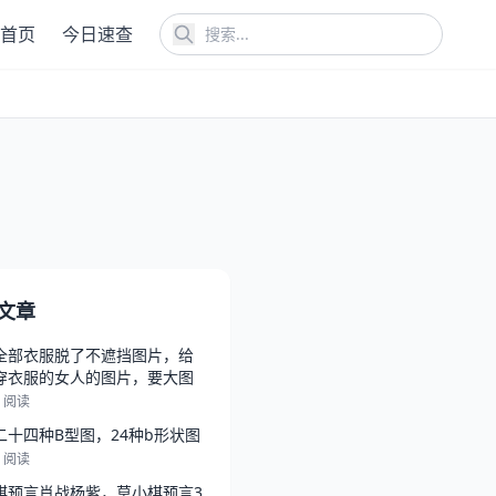
首页
今日速查
文章
全部衣服脱了不遮挡图片，给
穿衣服的女人的图片，要大图
0 阅读
二十四种B型图，24种b形状图
7 阅读
棋预言肖战杨紫，莫小棋预言3