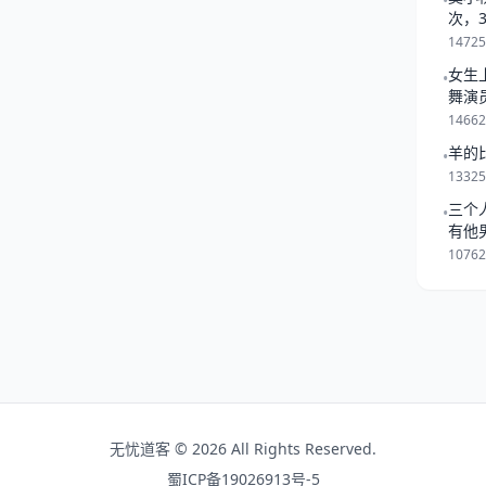
•
大家都知道狗的祖先是狼，狼是
次，
一起
群有秩序的运作不混乱的方
1472
阶级制度，下位者必须对者绝
女生
•
舞演
1466
羊的
•
1332
三个
•
有他
是跟
1076
无忧道客 © 2026 All Rights Reserved.
蜀ICP备19026913号-5