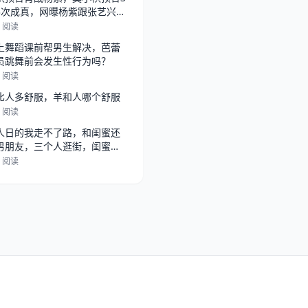
3次成真，网曝杨紫跟张艺兴在
，
5 阅读
上舞蹈课前帮男生解决，芭蕾
员跳舞前会发生性行为吗？
2 阅读
比人多舒服，羊和人哪个舒服
5 阅读
人日的我走不了路，和闺蜜还
男朋友，三个人逛街，闺蜜总
她男朋
2 阅读