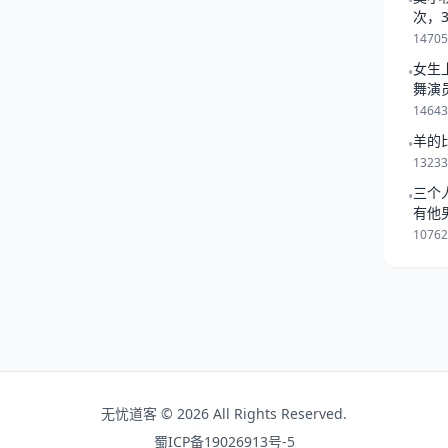
•
为主不动摇什么属相 狗狗，
次，
一起
，不知道看过“忠犬八公的故
1470
纳下额 记得给问豆啊！
女生
•
舞演
1464
羊的
•
1323
三个
•
有他
是跟
1076
无忧道客 © 2026 All Rights Reserved.
蜀ICP备19026913号-5