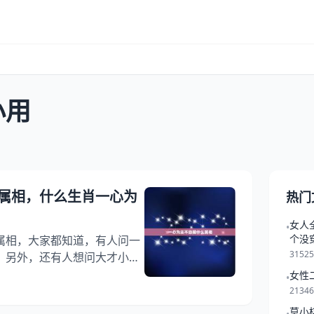
小用
属相，什么生肖一心为
热门
女人
•
个没
属相，大家都知道，有人问一
3152
，另外，还有人想问大才小用
指十二生肖的哪个?你知道这
女性
•
二生肖一古脑儿为主不动遥
2134
么生肖一心为主不动遥的，希
莫小