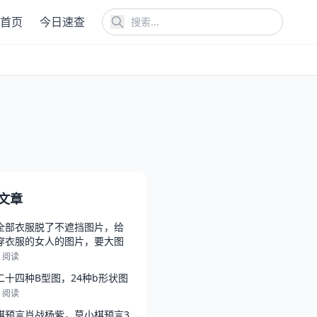
首页
今日速查
文章
全部衣服脱了不遮挡图片，给
穿衣服的女人的图片，要大图
5 阅读
二十四种B型图，24种b形状图
6 阅读
棋预言肖战杨紫，莫小棋预言3