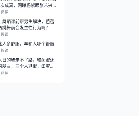
3次成真，网曝杨紫跟张艺兴在
，
5 阅读
上舞蹈课前帮男生解决，芭蕾
员跳舞前会发生性行为吗？
3 阅读
比人多舒服，羊和人哪个舒服
3 阅读
人日的我走不了路，和闺蜜还
男朋友，三个人逛街，闺蜜总
她男朋
2 阅读