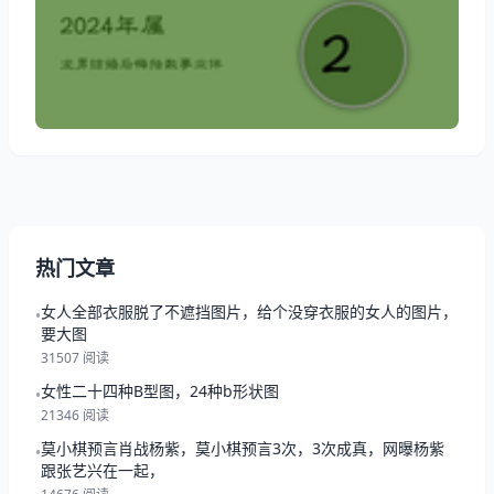
一起来看看2024年属龙男结婚后悔指数吧！ 2024年属
龙男结婚后悔指数 属龙男生结婚后悔指数 ：男人自然
都是希望能够遇到一个可以给予自己支持帮助的女人，
但是这样的机会其实很少。而如果遇到了
热门文章
女人全部衣服脱了不遮挡图片，给个没穿衣服的女人的图片，
•
要大图
31507 阅读
女性二十四种B型图，24种b形状图
•
21346 阅读
莫小棋预言肖战杨紫，莫小棋预言3次，3次成真，网曝杨紫
•
跟张艺兴在一起，