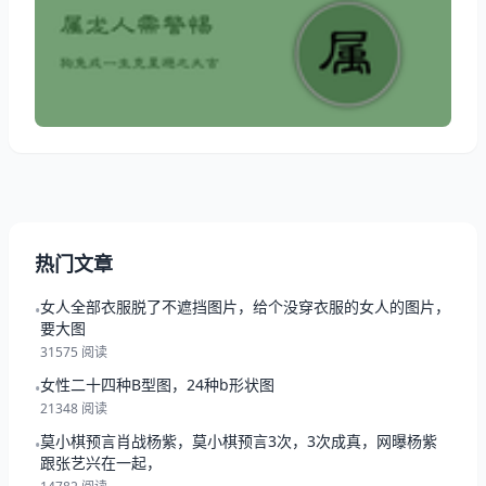
来一起看看属龙人需警惕吧！ 属龙人需警惕 属龙人的
生肖克星 ：生肖龙是我们的十二生肖中比较特殊的以
为生肖，而生肖属龙的人都是非常的有领导能力的，而
强者一生中都会有不少考验，对于属龙人来说
热门文章
女人全部衣服脱了不遮挡图片，给个没穿衣服的女人的图片，
•
要大图
31575 阅读
女性二十四种B型图，24种b形状图
•
21348 阅读
莫小棋预言肖战杨紫，莫小棋预言3次，3次成真，网曝杨紫
•
跟张艺兴在一起，