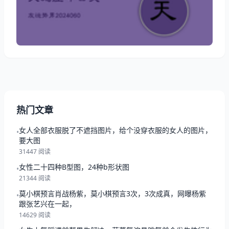
仔细阅读2024年06月03日天蝎座男生今天交友运气怎
么样吧！ 天蝎座2024年06月03日运势一览表 今日项目
评分/详情/配对 整体运势：
热门文章
女人全部衣服脱了不遮挡图片，给个没穿衣服的女人的图片，
•
要大图
31447 阅读
女性二十四种B型图，24种b形状图
•
21344 阅读
莫小棋预言肖战杨紫，莫小棋预言3次，3次成真，网曝杨紫
•
跟张艺兴在一起，
14629 阅读