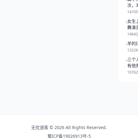
•
/详情/配对 综合运势：
次，
五星之荣） 事业学业：
一起
1470
女生
•
舞演
1464
羊的
•
1322
三个
•
有他
是跟
1076
无忧道客 © 2026 All Rights Reserved.
蜀ICP备19026913号-5