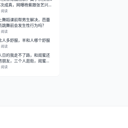
3次成真，网曝杨紫跟张艺兴在
，
5 阅读
上舞蹈课前帮男生解决，芭蕾
员跳舞前会发生性行为吗？
2 阅读
比人多舒服，羊和人哪个舒服
6 阅读
人日的我走不了路，和闺蜜还
男朋友，三个人逛街，闺蜜总
她男朋
2 阅读