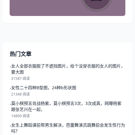
整体运势： ★★★★☆（卓越非凡，期待五星的荣
耀） 事业学业： ★★★☆☆（保持现状
热门文章
女人全部衣服脱了不遮挡图片，给个没穿衣服的女人的图片，
•
要大图
31587 阅读
女性二十四种B型图，24种b形状图
•
21348 阅读
莫小棋预言肖战杨紫，莫小棋预言3次，3次成真，网曝杨紫
•
跟张艺兴在一起，
14800 阅读
女生上舞蹈课前帮男生解决，芭蕾舞演员跳舞前会发生性行为
•
吗？