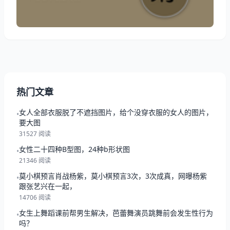
览表 今日项目 评分/详情/配对 综合运势：
★★★★☆（近乎巅峰，稍加打磨即可登顶） 事学业
热门文章
女人全部衣服脱了不遮挡图片，给个没穿衣服的女人的图片，
•
要大图
31527 阅读
女性二十四种B型图，24种b形状图
•
21346 阅读
莫小棋预言肖战杨紫，莫小棋预言3次，3次成真，网曝杨紫
•
跟张艺兴在一起，
14706 阅读
女生上舞蹈课前帮男生解决，芭蕾舞演员跳舞前会发生性行为
•
吗？