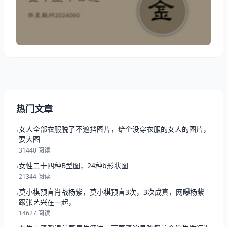
日金牛座今日运势星籁网解读吧！ 金牛座2024年06月
08日运势一览表 今日项目 评分/详情/配对 整体运势：
★★★☆☆（平稳中追求更高目标） 事学业
热门文章
女人全部衣服脱了不遮挡图片，给个没穿衣服的女人的图片，
•
要大图
31440 阅读
女性二十四种B型图，24种b形状图
•
21344 阅读
莫小棋预言肖战杨紫，莫小棋预言3次，3次成真，网曝杨紫
•
跟张艺兴在一起，
14627 阅读