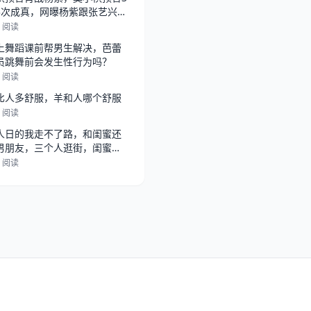
3次成真，网曝杨紫跟张艺兴在
，
4 阅读
上舞蹈课前帮男生解决，芭蕾
员跳舞前会发生性行为吗？
2 阅读
比人多舒服，羊和人哪个舒服
6 阅读
人日的我走不了路，和闺蜜还
男朋友，三个人逛街，闺蜜总
她男朋
0 阅读