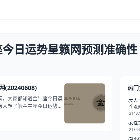
座今日运势星籁网预测准确性
0240608)
热门
网，大家都知道金牛座今日运
女人
•
有人想了解金牛座今日运势星
个没
有朋友想问金牛座今日运势星
3143
章中，我们将探索金牛座今日
女性
•
一起看看2024年06月08
2134
吧！ 金牛座2024年06月
莫小