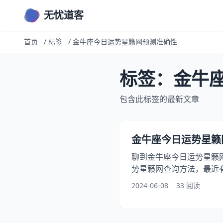
无忧道客
首页
/
标签
/
金牛座今日运势星籁网预测准确性
标签：金牛
包含此标签的最新文章
金牛座今日运势星籁网(2
聊到金牛座今日运势星籁
势星籁网查询方法，最近
籁网特点分析，此外，还
2024-06-08
33 阅读
籁网影响因素，在这篇文
运势星籁网预测准确性，快来
日金牛座今日运势星籁网解读