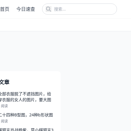
首页
今日速查
文章
全部衣服脱了不遮挡图片，给
穿衣服的女人的图片，要大图
7 阅读
二十四种B型图，24种b形状图
4 阅读
棋预言肖战杨紫，莫小棋预言3