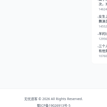
•
 评分/详情/配对 整体运势：
次，
更高目标） 事学业
一起
1462
女生
•
舞演
1455
羊的
•
1295
三个
•
有他
是跟
1076
无忧道客 © 2026 All Rights Reserved.
蜀ICP备19026913号-5