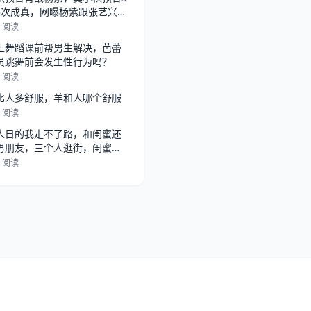
3次成真，网曝杨紫跟张艺兴在
，
3 阅读
上舞蹈课前帮男生解决，芭蕾
员跳舞前会发生性行为吗？
9 阅读
比人多舒服，羊和人哪个舒服
6 阅读
人日的我走不了路，和闺蜜还
男朋友，三个人逛街，闺蜜总
她男朋
2 阅读