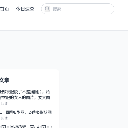
首页
今日速查
文章
全部衣服脱了不遮挡图片，给
穿衣服的女人的图片，要大图
7 阅读
二十四种B型图，24种b形状图
6 阅读
棋预言肖战杨紫，莫小棋预言3