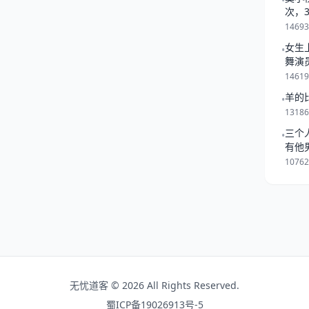
•
☆（平稳是基石，但需不断攀
次，
一起
1469
女生
•
舞演
1461
羊的
•
1318
三个
•
有他
是跟
1076
无忧道客 © 2026 All Rights Reserved.
蜀ICP备19026913号-5