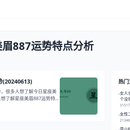
眉887运势特点分析
0240613)
热门
势，很多人想了解今日星座美
女人
•
人想了解星座美眉887运势特点
个没
何利用星座美眉887运势，
3151
运势对个人影响，跟随我们一
女性
•
星座美眉887运势解读吧！ 运
2134
一览表 今日项目 评分/详情/配
莫小